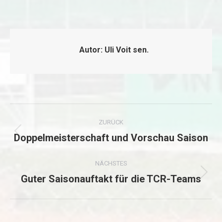
Autor:
Uli Voit sen.
Kommentarnavigation
ZURÜCK
Doppelmeisterschaft und Vorschau Saison
Vorheriger
Beitrag:
NÄCHSTES
Guter Saisonauftakt für die TCR-Teams
Nächster
Beitrag: