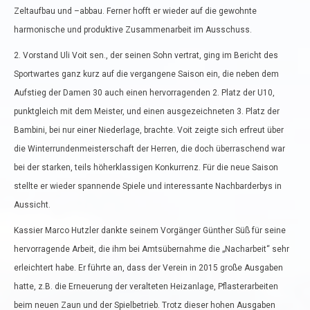
Zeltaufbau und –abbau. Ferner hofft er wieder auf die gewohnte
harmonische und produktive Zusammenarbeit im Ausschuss.
2. Vorstand Uli Voit sen., der seinen Sohn vertrat, ging im Bericht des
Sportwartes ganz kurz auf die vergangene Saison ein, die neben dem
Aufstieg der Damen 30 auch einen hervorragenden 2. Platz der U10,
punktgleich mit dem Meister, und einen ausgezeichneten 3. Platz der
Bambini, bei nur einer Niederlage, brachte. Voit zeigte sich erfreut über
die Winterrundenmeisterschaft der Herren, die doch überraschend war
bei der starken, teils höherklassigen Konkurrenz. Für die neue Saison
stellte er wieder spannende Spiele und interessante Nachbarderbys in
Aussicht.
Kassier Marco Hutzler dankte seinem Vorgänger Günther Süß für seine
hervorragende Arbeit, die ihm bei Amtsübernahme die „Nacharbeit“ sehr
erleichtert habe. Er führte an, dass der Verein in 2015 große Ausgaben
hatte, z.B. die Erneuerung der veralteten Heizanlage, Pflasterarbeiten
beim neuen Zaun und der Spielbetrieb. Trotz dieser hohen Ausgaben