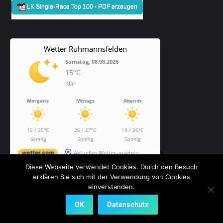
Wetter Ruhmannsfelden
Samstag, 08.08.2026
15°C
Klar
Morgens
Mittags
Abends
12 / 25°C
26 / 27°C
19 / 26°C
Sonnig
Sonnig
Sonnig
Aktuelles Wetter ansehen
Diese Webseite verwendet Cookies. Durch den Besuch
erklären Sie sich mit der Verwendung von Cookies
einverstanden.
Dream-Theme — truly
premium WordPress themes
OK
Datenschutz
Bottom Menu