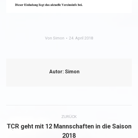
Von
Simon
24. April 2018
Autor:
Simon
Kommentarnavigation
ZURÜCK
TCR geht mit 12 Mannschaften in die Saison
Vorheriger
2018