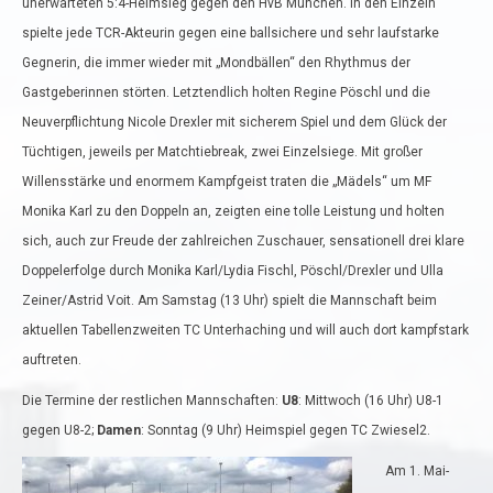
unerwarteten 5:4-Heimsieg gegen den HvB München. In den Einzeln
spielte jede TCR-Akteurin gegen eine ballsichere und sehr laufstarke
Gegnerin, die immer wieder mit „Mondbällen“ den Rhythmus der
Gastgeberinnen störten. Letztendlich holten Regine Pöschl und die
Neuverpflichtung Nicole Drexler mit sicherem Spiel und dem Glück der
Tüchtigen, jeweils per Matchtiebreak, zwei Einzelsiege. Mit großer
Willensstärke und enormem Kampfgeist traten die „Mädels“ um MF
Monika Karl zu den Doppeln an, zeigten eine tolle Leistung und holten
sich, auch zur Freude der zahlreichen Zuschauer, sensationell drei klare
Doppelerfolge durch Monika Karl/Lydia Fischl, Pöschl/Drexler und Ulla
Zeiner/Astrid Voit. Am Samstag (13 Uhr) spielt die Mannschaft beim
aktuellen Tabellenzweiten TC Unterhaching und will auch dort kampfstark
auftreten.
Die Termine der restlichen Mannschaften:
U8
: Mittwoch (16 Uhr) U8-1
gegen U8-2;
Damen
: Sonntag (9 Uhr) Heimspiel gegen TC Zwiesel2.
Am 1. Mai-