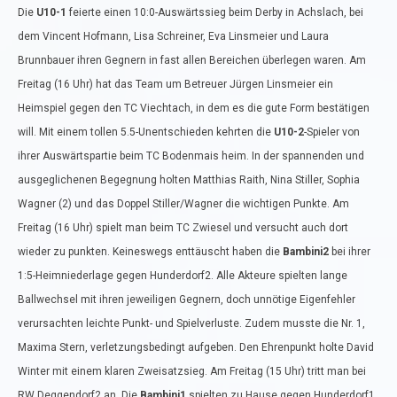
Die
U10-1
feierte einen 10:0-Auswärtssieg beim Derby in Achslach, bei
dem Vincent Hofmann, Lisa Schreiner, Eva Linsmeier und Laura
Brunnbauer ihren Gegnern in fast allen Bereichen überlegen waren. Am
Freitag (16 Uhr) hat das Team um Betreuer Jürgen Linsmeier ein
Heimspiel gegen den TC Viechtach, in dem es die gute Form bestätigen
will. Mit einem tollen 5.5-Unentschieden kehrten die
U10-2
-Spieler von
ihrer Auswärtspartie beim TC Bodenmais heim. In der spannenden und
ausgeglichenen Begegnung holten Matthias Raith, Nina Stiller, Sophia
Wagner (2) und das Doppel Stiller/Wagner die wichtigen Punkte. Am
Freitag (16 Uhr) spielt man beim TC Zwiesel und versucht auch dort
wieder zu punkten. Keineswegs enttäuscht haben die
Bambini2
bei ihrer
1:5-Heimniederlage gegen Hunderdorf2. Alle Akteure spielten lange
Ballwechsel mit ihren jeweiligen Gegnern, doch unnötige Eigenfehler
verursachten leichte Punkt- und Spielverluste. Zudem musste die Nr. 1,
Maxima Stern, verletzungsbedingt aufgeben. Den Ehrenpunkt holte David
Winter mit einem klaren Zweisatzsieg. Am Freitag (15 Uhr) tritt man bei
RW Deggendorf2 an. Die
Bambini1
spielten zu Hause gegen Hunderdorf1,