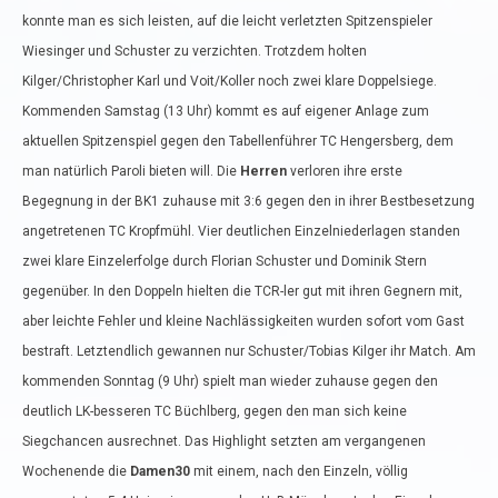
konnte man es sich leisten, auf die leicht verletzten Spitzenspieler
Wiesinger und Schuster zu verzichten. Trotzdem holten
Kilger/Christopher Karl und Voit/Koller noch zwei klare Doppelsiege.
Kommenden Samstag (13 Uhr) kommt es auf eigener Anlage zum
aktuellen Spitzenspiel gegen den Tabellenführer TC Hengersberg, dem
man natürlich Paroli bieten will. Die
Herren
verloren ihre erste
Begegnung in der BK1 zuhause mit 3:6 gegen den in ihrer Bestbesetzung
angetretenen TC Kropfmühl. Vier deutlichen Einzelniederlagen standen
zwei klare Einzelerfolge durch Florian Schuster und Dominik Stern
gegenüber. In den Doppeln hielten die TCR-ler gut mit ihren Gegnern mit,
aber leichte Fehler und kleine Nachlässigkeiten wurden sofort vom Gast
bestraft. Letztendlich gewannen nur Schuster/Tobias Kilger ihr Match. Am
kommenden Sonntag (9 Uhr) spielt man wieder zuhause gegen den
deutlich LK-besseren TC Büchlberg, gegen den man sich keine
Siegchancen ausrechnet. Das Highlight setzten am vergangenen
Wochenende die
Damen30
mit einem, nach den Einzeln, völlig