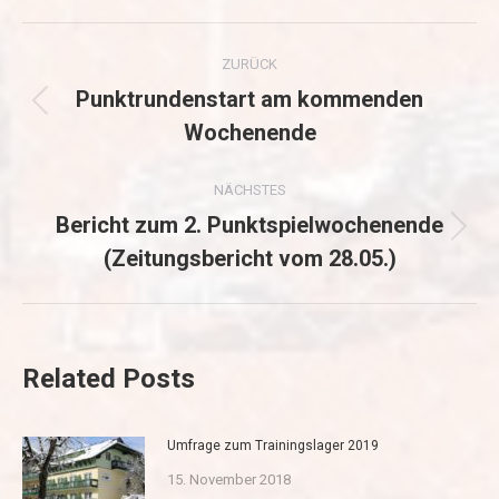
Kommentarnavigation
ZURÜCK
Punktrundenstart am kommenden
Vorheriger
Wochenende
Beitrag:
NÄCHSTES
Bericht zum 2. Punktspielwochenende
Nächster
(Zeitungsbericht vom 28.05.)
Beitrag:
Related Posts
Umfrage zum Trainingslager 2019
15. November 2018