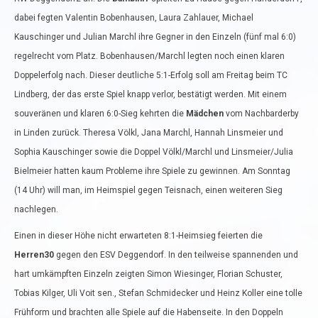
dabei fegten Valentin Bobenhausen, Laura Zahlauer, Michael
Kauschinger und Julian Marchl ihre Gegner in den Einzeln (fünf mal 6:0)
regelrecht vom Platz. Bobenhausen/Marchl legten noch einen klaren
Doppelerfolg nach. Dieser deutliche 5:1-Erfolg soll am Freitag beim TC
Lindberg, der das erste Spiel knapp verlor, bestätigt werden. Mit einem
souveränen und klaren 6:0-Sieg kehrten die
Mädchen
vom Nachbarderby
in Linden zurück. Theresa Völkl, Jana Marchl, Hannah Linsmeier und
Sophia Kauschinger sowie die Doppel Völkl/Marchl und Linsmeier/Julia
Bielmeier hatten kaum Probleme ihre Spiele zu gewinnen. Am Sonntag
(14 Uhr) will man, im Heimspiel gegen Teisnach, einen weiteren Sieg
nachlegen.
Einen in dieser Höhe nicht erwarteten 8:1-Heimsieg feierten die
Herren30
gegen den ESV Deggendorf. In den teilweise spannenden und
hart umkämpften Einzeln zeigten Simon Wiesinger, Florian Schuster,
Tobias Kilger, Uli Voit sen., Stefan Schmidecker und Heinz Koller eine tolle
Frühform und brachten alle Spiele auf die Habenseite. In den Doppeln