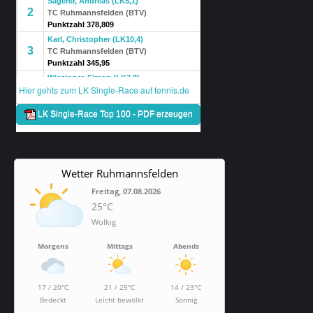
Wetter Ruhmannsfelden
Freitag, 07.08.2026
25°C
Wolkig
Morgens
Mittags
Abends
17 / 20°C
21 / 25°C
14 / 23°C
Bedeckt
Leicht bewölkt
Sonnig