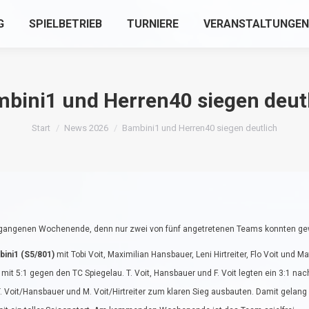
G
SPIELBETRIEB
TURNIERE
VERANSTALTUNGEN
bini1 und Herren40 siegen deut
Sie befinden sich hier:
Start
News 2026
Bambini1 und Herren40 siegen deutlich
rgangenen Wochenende, denn nur zwei von fünf angetretenen Teams konnten ge
ini1 (S5/801)
mit Tobi Voit, Maximilian Hansbauer, Leni Hirtreiter, Flo Voit und M
 mit 5:1 gegen den TC Spiegelau. T. Voit, Hansbauer und F. Voit legten ein 3:1 nac
. Voit/Hansbauer und M. Voit/Hirtreiter zum klaren Sieg ausbauten. Damit gelan