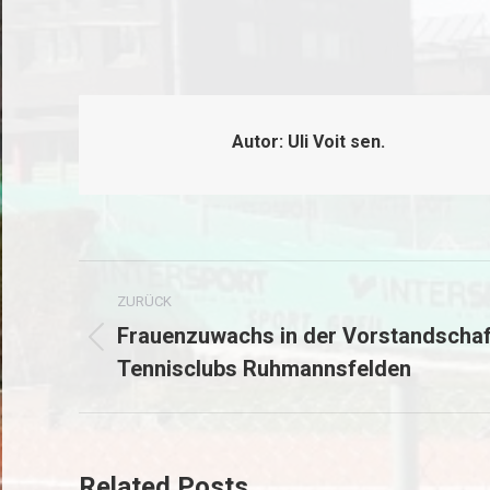
Autor:
Uli Voit sen.
Kommentarnavigation
ZURÜCK
Frauenzuwachs in der Vorstandschaf
Vorheriger
Tennisclubs Ruhmannsfelden
Beitrag:
Related Posts