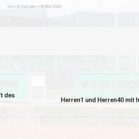
Von
Uli Voit sen.
8. Mai 2026
t des
Herren1 und Herren40 mit 
Nächster
Beitrag: