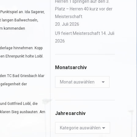
Herren 1 springen auf den 3.
Platz – Herren 40 kurz vor der
unktspiel an. Ida Sagerer,
Meisterschaft
t langen Ballwechseln,
20. Juli 2026
. Am kommenden
U9 feiert Meisterschaft
14. Juli
2026
ederlage hinnehmen. Kopp
n Ehrenpunkt holte Loibl.
Monatsarchiv
 den TC Bad Griesbach klar
Monatsarchiv
ngelegenheit der
nd Gottfried Loibl, die
m klaren Sieg ausbauten. Am
Jahresarchiv
Jahresarchiv