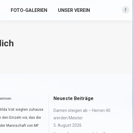
FOTO-GALERIEN
UNSER VEREIN
Fac
pag
ope
in
lich
new
win
Neueste Beiträge
winnen.
atilda Voit siegten zuhause
Damen steigen ab – Herren 40
h den Einzeln vor, das die
werden Meister
5. August 2026
g der Mannschaft von MF