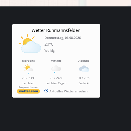
Wetter Ruhmannsfelden
Donnerstag, 06.08.2026
20°C
Wolkig
Morgens
Mittags
Abends
20 / 23°C
22 / 24°C
20 / 23°C
Leichter
Leichter Regen
Bedeckt
Regenschauer
Aktuelles Wetter ansehen