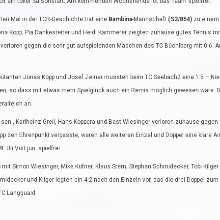
oit ein toller Saisonstart. Am kommenden Wochenende ist das Team spielfrei.
ten Mal in der TCR-Geschichte trat eine
Bambina
-Mannschaft
(S2/854)
zu einem P
na Kopp, Pia Dankesreiter und Heidi Kammerer zeigten zuhause gutes Tennis mi
e verloren gegen die sehr gut aufspielenden Mädchen des TC Büchlberg mit 0:6
ebütanten Jonas Kopp und Josef Zeiner mussten beim TC Seebach2 eine 1:5 – Ni
oren, so dass mit etwas mehr Spielglück auch ein Remis möglich gewesen wäre. De
ralteich an.
nd sen., Karlheinz Greil, Hans Koppera und Bast Wiesinger verloren zuhause gegen
napp den Ehrenpunkt verpasste, waren alle weiteren Einzel und Doppel eine klare A
 Voit jun. spielfrei.
)
mit Simon Wiesinger, Mike Kufner, Klaus Stern, Stephan Schmidecker, Tobi Kilger u
chmidecker und Kilger legten ein 4:2 nach den Einzeln vor, das die drei Doppel zu
TC Langquaid.