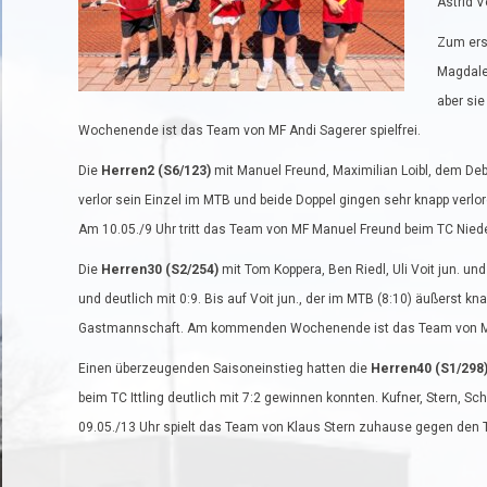
Astrid V
Zum ers
Magdale
aber si
Wochenende ist das Team von MF Andi Sagerer spielfrei.
Die
Herren2 (S6/123)
mit Manuel Freund, Maximilian Loibl, dem D
verlor sein Einzel im MTB und beide Doppel gingen sehr knapp verl
Am 10.05./9 Uhr tritt das Team von MF Manuel Freund beim TC Niede
Die
Herren30 (S2/254)
mit Tom Koppera, Ben Riedl, Uli Voit jun. u
und deutlich mit 0:9. Bis auf Voit jun., der im MTB (8:10) äußerst k
Gastmannschaft. Am kommenden Wochenende ist das Team von MF Uli
Einen überzeugenden Saisoneinstieg hatten die
Herren40 (S1/298
beim TC Ittling deutlich mit 7:2 gewinnen konnten. Kufner, Stern, S
09.05./13 Uhr spielt das Team von Klaus Stern zuhause gegen den 