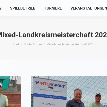
G
SPIELBETRIEB
TURNIERE
VERANSTALTUNGEN
ixed-Landkreismeisterchaft 20
Sie befinden sich hier:
Start
Photo Album
Mixed-Landkreismeisterchaft 2024