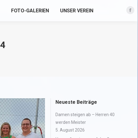
FOTO-GALERIEN
UNSER VEREIN
Fac
pag
ope
in
24
new
win
Neueste Beiträge
Damen steigen ab – Herren 40
werden Meister
5. August 2026