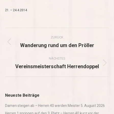
21. – 24.4.2014
Album-
ZURÜCK
Navigation
Wanderung rund um den Pröller
Vorheriges
Album:
NÄCHSTES
Vereinsmeisterschaft Herrendoppel
Nächstes
Album:
Neueste Beiträge
Damen steigen ab – Herren 40 werden Meister
5. August 2026
Herren 1 springen auf den 3. Platz – Herren 40 kurz vor der