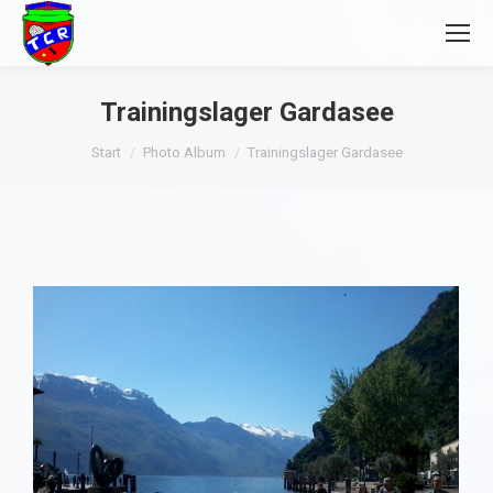
Trainingslager Gardasee
Sie befinden sich hier:
Start
Photo Album
Trainingslager Gardasee