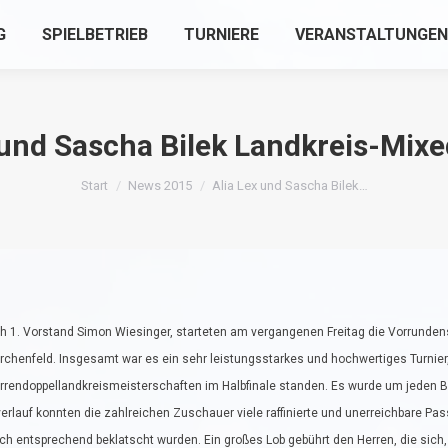
G
SPIELBETRIEB
TURNIERE
VERANSTALTUNGEN
 und Sascha Bilek Landkreis-Mix
Sie befinden sich hier:
Start
News 2015
Alia Lex und Sascha Bilek…
 1. Vorstand Simon Wiesinger, starteten am vergangenen Freitag die Vorrundensp
chenfeld. Insgesamt war es ein sehr leistungsstarkes und hochwertiges Turnier
rendoppellandkreismeisterschaften im Halbfinale standen. Es wurde um jeden Ba
rlauf konnten die zahlreichen Zuschauer viele raffinierte und unerreichbare Passi
h entsprechend beklatscht wurden. Ein großes Lob gebührt den Herren, die sich,