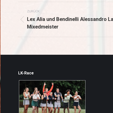
Kommentarnavigation
ZURÜCK
Lex Alia und Bendinelli Alessandro L
Vorheriger
Mixedmeister
Beitrag:
LK-Race