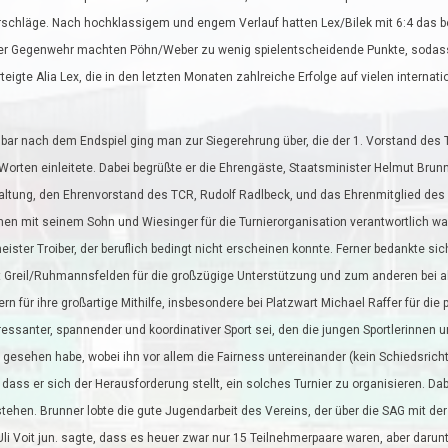
rschläge. Nach hochklassigem und engem Verlauf hatten Lex/Bilek mit 6:4 das be
ftiger Gegenwehr machten Pöhn/Weber zu wenig spielentscheidende Punkte, sodass
igte Alia Lex, die in den letzten Monaten zahlreiche Erfolge auf vielen internat
bar nach dem Endspiel ging man zur Siegerehrung über, die der 1. Vorstand des 
Worten einleitete. Dabei begrüßte er die Ehrengäste, Staatsminister Helmut Brunn
ltung, den Ehrenvorstand des TCR, Rudolf Radlbeck, und das Ehrenmitglied des TC
n mit seinem Sohn und Wiesinger für die Turnierorganisation verantwortlich war
ister Troiber, der beruflich bedingt nicht erscheinen konnte. Ferner bedankte s
rt Greil/Ruhmannsfelden für die großzügige Unterstützung und zum anderen bei a
ern für ihre großartige Mithilfe, insbesondere bei Platzwart Michael Raffer für die 
essanter, spannender und koordinativer Sport sei, den die jungen Sportlerinnen u
 gesehen habe, wobei ihn vor allem die Fairness untereinander (kein Schiedsric
dass er sich der Herausforderung stellt, ein solches Turnier zu organisieren. D
ehen. Brunner lobte die gute Jugendarbeit des Vereins, der über die SAG mit de
 Voit jun. sagte, dass es heuer zwar nur 15 Teilnehmerpaare waren, aber darunt