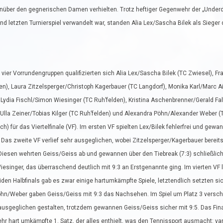
genüber den gegnerischen Damen verhielten. Trotz heftiger Gegenwehr der „Unde
d letzten Turnierspiel verwandelt war, standen Alia Lex/Sascha Bilek als Sieger
vier Vorrundengruppen qualifizierten sich Alia Lex/Sascha Bilek (TC Zwiesel), F
n), Laura Zitzelsperger/Christoph Kagerbauer (TC Langdorf), Monika Karl/Marc A
 Lydia Fischl/Simon Wiesinger (TC Ruh’felden), Kristina Aschenbrenner/Gerald F
 Ulla Zeiner/Tobias Kilger (TC Ruh’felden) und Alexandra Pöhn/Alexander Weber 
h) für das Viertelfinale (VF). Im ersten VF spielten Lex/Bilek fehlerfrei und gewa
 Das zweite VF verlief sehr ausgeglichen, wobei Zitzelsperger/Kagerbauer bereits
Diesen wehrten Geiss/Geiss ab und gewannen über den Tiebreak (7:3) schließlich 
esinger, das überraschend deutlich mit 9:3 an Erstgenannte ging. Im vierten VF
den Halbfinals gab es zwar einige hartumkämpfte Spiele, letztendlich setzten sic
Pöhn/Weber gaben Geiss/Geiss mit 9:3 das Nachsehen. Im Spiel um Platz 3 verschl
ausgeglichen gestalten, trotzdem gewannen Geiss/Geiss sicher mit 9:5. Das Fina
sehr hart umkämpfte 1. Satz, der alles enthielt, was den Tennissport ausmacht: va