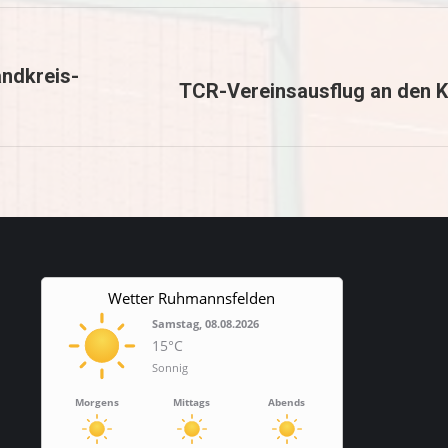
andkreis-
TCR-Vereinsausflug an den K
Nächster
Beitrag:
Wetter Ruhmannsfelden
Samstag, 08.08.2026
15°C
Sonnig
Morgens
Mittags
Abends