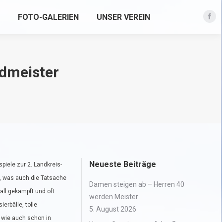
FOTO-GALERIEN
UNSER VEREIN
Fac
pag
ope
in
edmeister
new
win
Neueste Beiträge
iele zur 2. Landkreis-
, was auch die Tatsache
Damen steigen ab – Herren 40
ll gekämpft und oft
werden Meister
erbälle, tolle
5. August 2026
 wie auch schon in