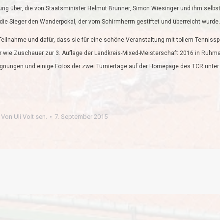
hrung über, die von Staatsminister Helmut Brunner, Simon Wiesinger und ihm selbs
 die Sieger den Wanderpokal, der vom Schirmherrn gestiftet und überreicht wurde.
eilnahme und dafür, dass sie für eine schöne Veranstaltung mit tollem Tennissp
er wie Zuschauer zur 3. Auflage der Landkreis-Mixed-Meisterschaft 2016 in Ruhm
egnungen und einige Fotos der zwei Turniertage auf der Homepage des TCR unter
Von
Uli Voit sen.
7. September 2015