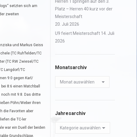
Herren 1 springen auf den 3.
rdogs“ setzten sich am
Platz – Herren 40 kurz vor der
 der zweiten
Meisterschaft
20. Juli 2026
U9 feiert Meisterschaft
14. Juli
2026
ranziska und Markus Geiss
ichele (TC Ruh’felden/TC
alter (TC RW Zwiesel/TC
Monatsarchiv
(TC Langdorf/TC
nnen 9:0 gegen Karl/
Monatsarchiv
 bei 8:6 einen Matchball
noch mit 9:8. Das dritte
 ließen Pöhn/Weber ihren
h die Favoriten aber
Jahresarchiv
iefen die TC-ler
Jahresarchiv
le war ein Duell der beiden
riable Grundschläge,