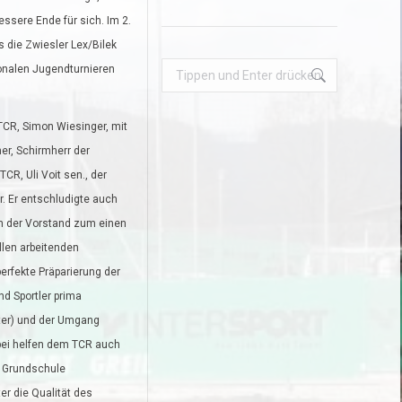
ssere Ende für sich. Im 2.
 die Zwiesler Lex/Bilek
Search:
ionalen Jugendturnieren
TCR, Simon Wiesinger, mit
er, Schirmherr der
R, Uli Voit sen., der
. Er entschludigte auch
ich der Vorstand zum einen
llen arbeitenden
perfekte Präparierung der
nd Sportler prima
hter) und der Umgang
abei helfen dem TCR auch
r Grundschule
er die Qualität des