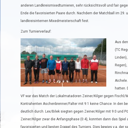
anderen Landkreismixedturnieren, sehr rücksichtsvoll und fair ge
Ende die favorisierten Paare durch. Nachdem der Matchball im 29. un
landkreisinternen Mixedmeisterschaft fest.
Zum Turnierverlauf:
Aus den 
(TC Rege
Linden),
Regen),
Rinchnac
Aichele.
hatten. 
VF war das Match der Lokalmatadoren Zeiner/Kilger gegen Fischl/Wi
Kontrahenten Aschenbrenner/Falter mit 9:1 keine Chance. In den bei
deutlich durch. Lex/Bilek siegten gegen Zeiner/Kilger mit 9:0 und 
Zeiner/Kilger zwar die Anfangsphase (0:4), konnten dann das Spiel 
favorisierten und besten Doppel des Turniers. Dies bewies v.a. der 