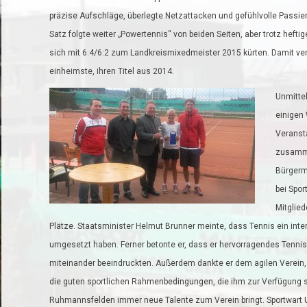
präzise Aufschläge, überlegte Netzattacken und gefühlvolle Passie
Satz folgte weiter „Powertennis“ von beiden Seiten, aber trotz he
sich mit 6:4/6:2 zum Landkreismixedmeister 2015 kürten. Damit verte
einheimste, ihren Titel aus 2014.
Unmittel
einigen 
Veransta
zusamme
Bürgerme
bei Spo
Mitglied
Plätze. Staatsminister Helmut Brunner meinte, dass Tennis ein inter
umgesetzt haben. Ferner betonte er, dass er hervorragendes Tennis
miteinander beeindruckten. Außerdem dankte er dem agilen Verein, 
die guten sportlichen Rahmenbedingungen, die ihm zur Verfügung st
Ruhmannsfelden immer neue Talente zum Verein bringt. Sportwart Uli