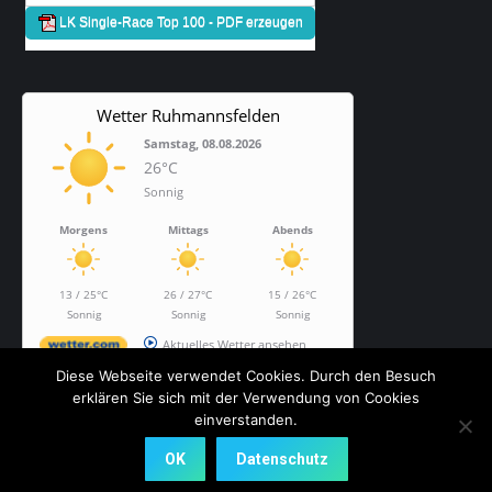
Wetter Ruhmannsfelden
Samstag, 08.08.2026
26°C
Sonnig
Morgens
Mittags
Abends
13 / 25°C
26 / 27°C
15 / 26°C
Sonnig
Sonnig
Sonnig
Aktuelles Wetter ansehen
Diese Webseite verwendet Cookies. Durch den Besuch
erklären Sie sich mit der Verwendung von Cookies
einverstanden.
Dream-Theme — truly
premium WordPress themes
OK
Datenschutz
Bottom Menu