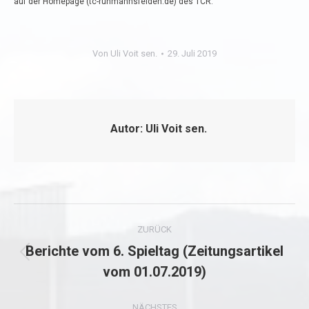
auf der Homepage (tc-ruhmannsfelden.de) des TCR.
Von
Uli Voit sen.
29. Juli 2019
Autor:
Uli Voit sen.
Kommentarnavigation
ZURÜCK
Berichte vom 6. Spieltag (Zeitungsartikel
Vorheriger
vom 01.07.2019)
Beitrag:
NÄCHSTES