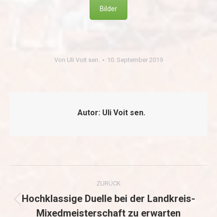
Bilder
Von
Uli Voit sen.
10. September 2019
Autor:
Uli Voit sen.
Kommentarnavigation
ZURÜCK
Hochklassige Duelle bei der Landkreis-
Vorheriger
Mixedmeisterschaft zu erwarten