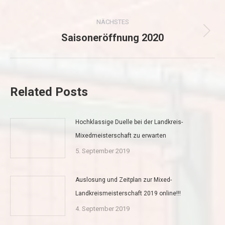
Beitrag:
NÄCHSTES
Saisoneröffnung 2020
Nächster
Beitrag:
Related Posts
Hochklassige Duelle bei der Landkreis-
Mixedmeisterschaft zu erwarten
5. September 2019
Auslosung und Zeitplan zur Mixed-
Landkreismeisterschaft 2019 online!!!
4. September 2019