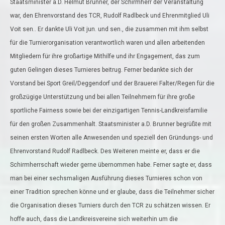
Staatsminister a.D. Helmut Brunner, der Schirmherr der Veranstaltung
war, den Ehrenvorstand des TCR, Rudolf Radlbeck und Ehrenmitglied Uli
Voit sen.. Er dankte Uli Voit jun. und sen., die zusammen mit ihm selbst
für die Turnierorganisation verantwortlich waren und allen arbeitenden
Mitgliedern für ihre großartige Mithilfe und ihr Engagement, das zum
guten Gelingen dieses Turnieres beitrug. Ferner bedankte sich der
Vorstand bei Sport Greil/Deggendorf und der Brauerei Falter/Regen für die
großzügige Unterstützung und bei allen Teilnehmern für ihre große
sportliche Fairness sowie bei der einzigartigen Tennis-Landkreisfamilie
für den großen Zusammenhalt. Staatsminister a.D. Brunner begrüßte mit
seinen ersten Worten alle Anwesenden und speziell den Gründungs- und
Ehrenvorstand Rudolf Radlbeck. Des Weiteren meinte er, dass er die
Schirmherrschaft wieder gerne übernommen habe. Ferner sagte er, dass
man bei einer sechsmaligen Ausführung dieses Turnieres schon von
einer Tradition sprechen könne und er glaube, dass die Teilnehmer sicher
die Organisation dieses Turniers durch den TCR zu schätzen wissen. Er
hoffe auch, dass die Landkreisvereine sich weiterhin um die