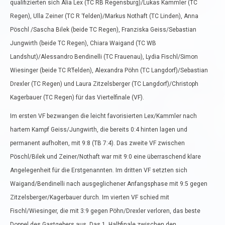
qualifizierten sich Alia Lex (TC RB Regensburg)/Lukas Kammler (TC
Regen), Ulla Zeiner (TC R ‘felden)/Markus Nothaft (TC Linden), Anna
Pöschl /Sascha Bilek (beide TC Regen), Franziska Geiss/Sebastian
Jungwirth (beide TC Regen), Chiara Waigand (TC WB
Landshut)/Alessandro Bendinelli (TC Frauenau), Lydia Fischl/Simon
Wiesinger (beide TC R’felden), Alexandra Pöhn (TC Langdorf)/Sebastian
Drexler (TC Regen) und Laura Zitzelsberger (TC Langdorf)/Christoph
Kagerbauer (TC Regen) für das Viertelfinale (VF).
Im ersten VF bezwangen die leicht favorisierten Lex/Kammler nach
hartem Kampf Geiss/Jungwirth, die bereits 0:4 hinten lagen und
permanent aufholten, mit 9:8 (TB 7:4). Das zweite VF zwischen
Pöschl/Bilek und Zeiner/Nothaft war mit 9:0 eine überraschend klare
Angelegenheit für die Erstgenannten. Im dritten VF setzten sich
Waigand/Bendinelli nach ausgeglichener Anfangsphase mit 9:5 gegen
Zitzelsberger/Kagerbauer durch. Im vierten VF schied mit
Fischl/Wiesinger, die mit 3:9 gegen Pöhn/Drexler verloren, das beste
Doppel des Gastgebers aus. Das 1. Halbfinale zwischen den