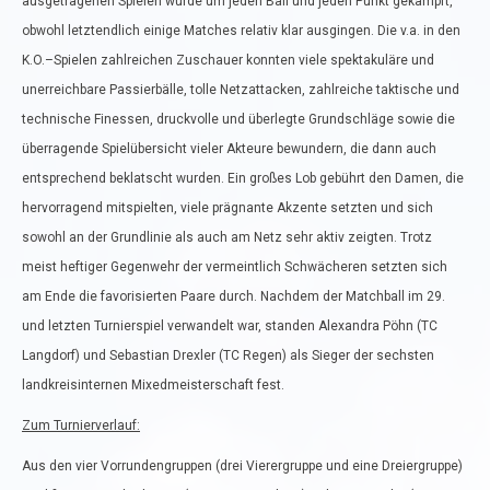
ausgetragenen Spielen wurde um jeden Ball und jeden Punkt gekämpft,
obwohl letztendlich einige Matches relativ klar ausgingen. Die v.a. in den
K.O.–Spielen zahlreichen Zuschauer konnten viele spektakuläre und
unerreichbare Passierbälle, tolle Netzattacken, zahlreiche taktische und
technische Finessen, druckvolle und überlegte Grundschläge sowie die
überragende Spielübersicht vieler Akteure bewundern, die dann auch
entsprechend beklatscht wurden. Ein großes Lob gebührt den Damen, die
hervorragend mitspielten, viele prägnante Akzente setzten und sich
sowohl an der Grundlinie als auch am Netz sehr aktiv zeigten. Trotz
meist heftiger Gegenwehr der vermeintlich Schwächeren setzten sich
am Ende die favorisierten Paare durch. Nachdem der Matchball im 29.
und letzten Turnierspiel verwandelt war, standen Alexandra Pöhn (TC
Langdorf) und Sebastian Drexler (TC Regen) als Sieger der sechsten
landkreisinternen Mixedmeisterschaft fest.
Zum Turnierverlauf:
Aus den vier Vorrundengruppen (drei Vierergruppe und eine Dreiergruppe)