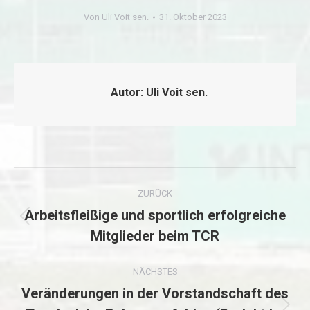
Von
Uli Voit sen.
31. Oktober 2023
Autor:
Uli Voit sen.
Kommentarnavigation
ZURÜCK
Arbeitsfleißige und sportlich erfolgreiche
Vorheriger
Mitglieder beim TCR
Beitrag:
NÄCHSTES
Veränderungen in der Vorstandschaft des