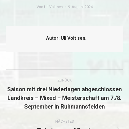
Von
Uli Voit sen.
9. August 2024
Autor:
Uli Voit sen.
Kommentarnavigation
ZURÜCK
Saison mit drei Niederlagen abgeschlossen
Landkreis – Mixed – Meisterschaft am 7./8.
Vorheriger
September in Ruhmannsfelden
Beitrag:
NÄCHSTES