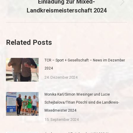
Einladung zur Mixed-
Nächster
Landkreismeisterschaft 2024
Beitrag:
Related Posts
TCR – Sport + Gesellschaft – News im Dezember
2024
24. Dezember 2024
Monika Karl/Simon Wiesinger und Lucie
Schejbalova/Titian Pöschl sind die Landkreis-
Mixedmeister 2024
15. September 2024