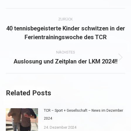
Kommentarnavigation
ZURÜCK
40 tennisbegeisterte Kinder schwitzen in der
Vorheriger
Ferientrainingswoche des TCR
Beitrag:
NÄCHSTES
Auslosung und Zeitplan der LKM 2024!!
Nächster
Beitrag:
Related Posts
TCR – Sport + Gesellschaft – News im Dezember
2024
24. Dezember 2024