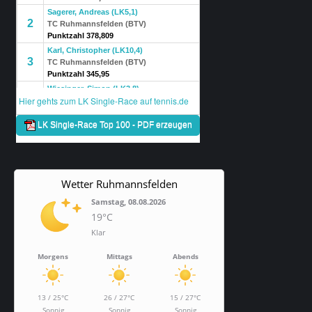
Wetter Ruhmannsfelden
Samstag, 08.08.2026
19°C
Klar
Morgens
Mittags
Abends
13 / 25°C
26 / 27°C
15 / 27°C
Sonnig
Sonnig
Sonnig