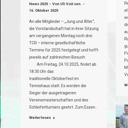
R
News 2025
Von
Uli Voit sen.
e
16. Oktober 2025
w
An alle Mitglieder – „Jung und Älter“,
d
die Vorstandschaft hat in ihrer Sitzung
a
am vergangenen Montag noch drei
R
TCR – interne gesellschaftliche
g
Termine für 2025 festgelegt und hofft
P
jeweils auf zahlreichen Besuch:
P
· Am Freitag, 24.10.2025, findet ab
Me
18:30 Uhr das
V
traditionelle Oktoberfest im
W
Tennishaus statt. Es werden die
Sieger der ausgetragenen
Vereinsmeisterschaften und des
Schleiferlturniers geehrt. Zum Essen…
Weiterlesen