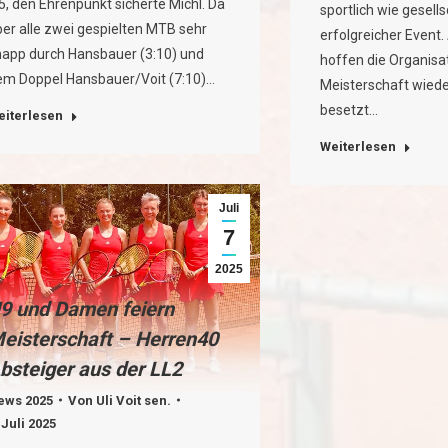
5, den Ehrenpunkt sicherte Michl. Da
sportlich wie gesells
er alle zwei gespielten MTB sehr
erfolgreicher Event
napp durch Hansbauer (3:10) und
hoffen die Organisa
em Doppel Hansbauer/Voit (7:10)…
Meisterschaft wiede
besetzt…
eiterlesen
Weiterlesen
Juli
7
2025
9 und Damen feiern
eisterschaft – Herren40
bsteiger aus der LL2
ews 2025
Von
Uli Voit sen.
 Juli 2025