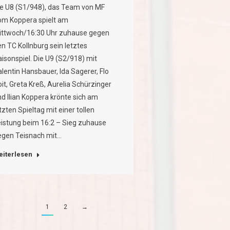
ie U8 (S1/948), das Team von MF
om Koppera spielt am
ittwoch/16:30 Uhr zuhause gegen
n TC Kollnburg sein letztes
isonspiel. Die U9 (S2/918) mit
lentin Hansbauer, Ida Sagerer, Flo
it, Greta Kreß, Aurelia Schürzinger
d Ilian Koppera krönte sich am
tzten Spieltag mit einer tollen
eistung beim 16:2 – Sieg zuhause
egen Teisnach mit…
eiterlesen
1
2
→