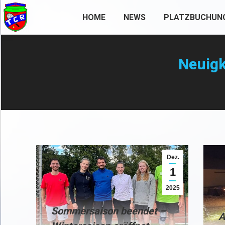
HOME
NEWS
PLATZBUCHUN
Neuigk
Dez.
1
2025
Sommersaison beendet –
A