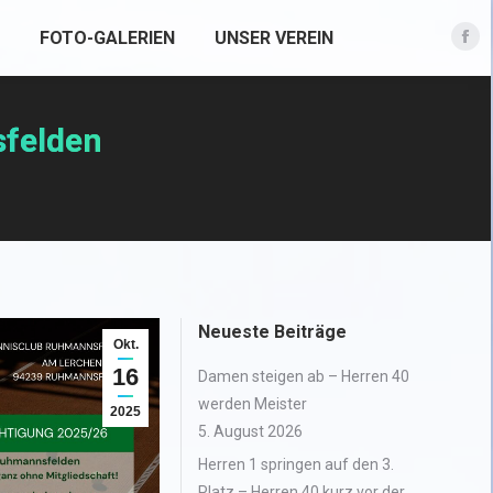
FOTO-GALERIEN
UNSER VEREIN
Fac
pag
ope
sfelden
in
new
win
Neueste Beiträge
Okt.
16
Damen steigen ab – Herren 40
werden Meister
2025
5. August 2026
Herren 1 springen auf den 3.
Platz – Herren 40 kurz vor der