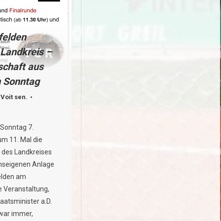
elden
. Landkreis –
chaft aus
m Sonntag
 Voit sen.
Sonntag 7.
m 11. Mal die
 des Landkreises
inseigenen Anlage
elden am
e Veranstaltung,
aatsminister a.D.
 war immer,