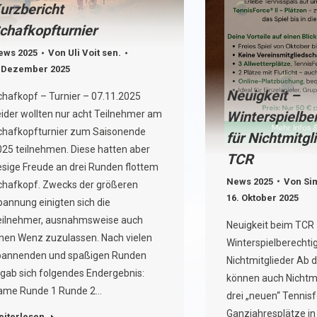
urzbericht
chafkopfturnier
ews 2025
Von
Uli Voit sen.
. Dezember 2025
Neuigkeit –
chafkopf – Turnier – 07.11.2025
Winterspielbe
eider wollten nur acht Teilnehmer am
chafkopfturnier zum Saisonende
für Nichtmitgl
025 teilnehmen. Diese hatten aber
TCR
esige Freude an drei Runden flottem
News 2025
Von
Si
chafkopf. Zwecks der größeren
16. Oktober 2025
annung einigten sich die
eilnehmer, ausnahmsweise auch
Neuigkeit beim TCR
inen Wenz zuzulassen. Nach vielen
Winterspielberechti
pannenden und spaßigen Runden
Nichtmitglieder Ab 
rgab sich folgendes Endergebnis:
können auch Nichtmi
ame Runde 1 Runde 2…
drei „neuen“ Tennisfo
Ganzjahresplätze in
eiterlesen