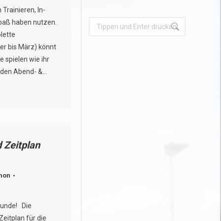
rainieren, In-
paß haben nutzen.
Search:
lette
er bis März) könnt
e spielen wie ihr
in den Abend- &…
 Zeitplan
mon
eunde! Die
eitplan für die