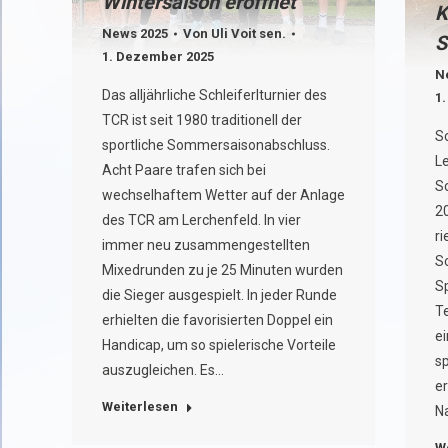
Wintersaison eröffnet
K
News 2025
Von
Uli Voit sen.
S
1. Dezember 2025
N
Das alljährliche Schleiferlturnier des
1
TCR ist seit 1980 traditionell der
S
sportliche Sommersaisonabschluss.
L
Acht Paare trafen sich bei
S
wechselhaftem Wetter auf der Anlage
2
des TCR am Lerchenfeld. In vier
ri
immer neu zusammengestellten
S
Mixedrunden zu je 25 Minuten wurden
Sp
die Sieger ausgespielt. In jeder Runde
T
erhielten die favorisierten Doppel ein
e
Handicap, um so spielerische Vorteile
s
auszugleichen. Es…
e
Weiterlesen
N
W