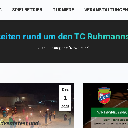
G
SPIELBETRIEB
TURNIERE
VERANSTALTUNGEN
eiten rund um den TC Ruhmann
Sie befinden sich hier:
Start
Kategorie "News 2025"
Dez.
1
2025
dventsfest und