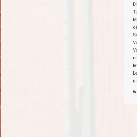
D
T
M
de
Sa
Va
Vo
un
le
L
g
W