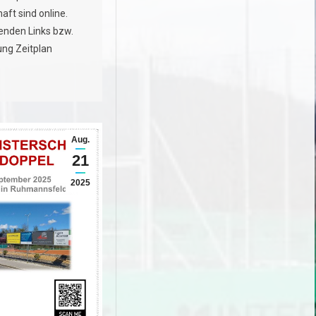
ft sind online.
genden Links bzw.
g Zeitplan
Aug.
21
2025