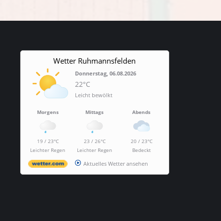
Wetter Ruhmannsfelden
Donnerstag, 06.08.2026
22°C
Leicht bewölkt
Morgens
Mittags
Abends
19 / 23°C
23 / 26°C
20 / 23°C
Leichter Regen
Leichter Regen
Bedeckt
Aktuelles Wetter ansehen