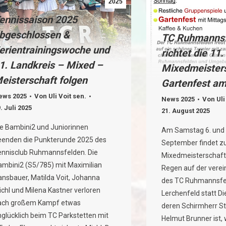
2025
ennissaison 2025
bgeschlossen &
TC Ruhmannsf
erientrainingswoche und
richtet die 11
1. Landkreis – Mixed –
Mixedmeisters
eisterschaft folgen
Gartenfest a
ews 2025
Von
Uli Voit sen.
News 2025
Von
Uli
. Juli 2025
21. August 2025
ie Bambini2 und Juniorinnen
Am Samstag 6. und 
eenden die Punkterunde 2025 des
September findet zu
ennisclub Ruhmannsfelden. Die
Mixedmeisterschaft
ambini2 (S5/785) mit Maximilian
Regen auf der vere
ansbauer, Matilda Voit, Johanna
des TC Ruhmannsf
chl und Milena Kastner verloren
Lerchenfeld statt Di
ach großem Kampf etwas
deren Schirmherr St
nglücklich beim TC Parkstetten mit
Helmut Brunner ist,