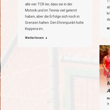
1:
alle vier TCR-ler, dass sie in der
ab
Motorik und im Tennis viel gelernt
k
haben, aber die Erfolge sich noch in
d
Grenzen halten. Den Ehrenpunkt holte
W
Koppera im…
Weiterlesen
U
M
A
N
7.