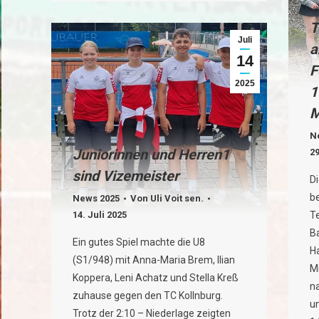
T
Juli
a
14
F
2025
1
M
N
Juniorinnen und Herren1
29
sind Vizemeister
D
b
News 2025
Von
Uli Voit sen.
14. Juli 2025
T
B
Ein gutes Spiel machte die U8
H
(S1/948) mit Anna-Maria Brem, Ilian
Mi
Koppera, Leni Achatz und Stella Kreß
n
zuhause gegen den TC Kollnburg.
u
Trotz der 2:10 – Niederlage zeigten