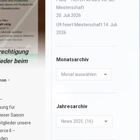
Meisterschaft
20. Juli 2026
U9 feiert Meisterschaft
14. Juli
2026
rechtigung
Monatsarchiv
ieder beim
Monatsarchiv
mon
 –
Jahresarchiv
gung für
dieser Saison
Jahresarchiv
tglieder unsere
rce II –
 den