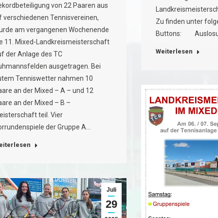
ekordbeteiligung von 22 Paaren aus
Landkreismeisterscha
lf verschiedenen Tennisvereinen,
Zu finden unter fol
urde am vergangenen Wochenende
Buttons: Auslosun
ie 11. Mixed-Landkreismeisterschaft
Weiterlesen
uf der Anlage des TC
uhmannsfelden ausgetragen. Bei
utem Tenniswetter nahmen 10
aare an der Mixed – A – und 12
aare an der Mixed – B –
isterschaft teil. Vier
orrundenspiele der Gruppe A…
eiterlesen
Juli
29