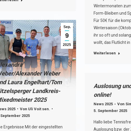
Wintermonaten zum T
Form-Bleiben und S
Für 50€ für die komp
Sep.
Wintersaison (Oktob
9
ihr so oft und solang
wollt, das Flutlicht 
2025
Weiterlesen
lexandra
eber/Alexander Weber
nd Laura Engelhart/Tom
Auslosung und
itzelsperger Landkreis-
online!
ixedmeister 2025
News 2025
Von
Si
ews 2025
Von
Uli Voit sen.
5. September 2025
. September 2025
Hallo liebe Tennisfr
le Ergebnisse Mit der eingestellten
Auslosung bzw. der Z