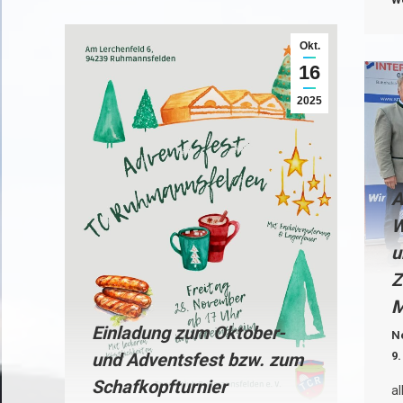
Okt.
16
2025
A
W
u
Z
M
Einladung zum Oktober-
N
9
und Adventsfest bzw. zum
Schafkopfturnier
al