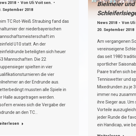
ews 2018
Von
Uli Voit sen.
Bielmeier und 
0. September 2018
Schleiferlsieg
eim TC Rot-Weiß Straubing fand das
News 2018
Von
Uli
nalturnier der niederbayerischen
20. September 2018
annschaftsmeisterschaft im
Am vergangenen So
einfeld U10 statt. An der
vereinseigene Schleif
einfeldrunde beteiligten sich heuer
das seit 1980 traditi
53 Mannschaften. Die 22
sportlicher Saisonab
uppensieger spielten in vier
Paare trafen sich be
alifikationsturnieren die vier
Tenniswetter und spi
eilnehmer an der Endrunde aus.
Mixedrunden zu je 3
tterbedingt mussten alle Spiele in
immer neu zusamme
er Halle ausgetragen werden.
ihre Sieger aus. Um 
sofern erwies sich die Vergabe der
Vorteile auszugleich
ndrunde an den TC…
jeder Runde die favo
eiterlesen
ein Handicap, wie b
Weiterlesen