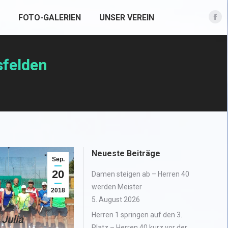
FOTO-GALERIEN
UNSER VEREIN
Fac
pag
ope
sfelden
in
new
win
Neueste Beiträge
Sep.
20
Damen steigen ab – Herren 40
werden Meister
2018
5. August 2026
Herren 1 springen auf den 3.
 Julia
Platz – Herren 40 kurz vor der