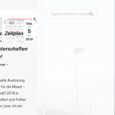
Search:
Sep.
5
. Zeitplan
2018
–
terschaften
!
mon
ktuelle Auslosung
 für die Mixed –
aft 2018 in
lten sich Fehler
, bzw. ich ein