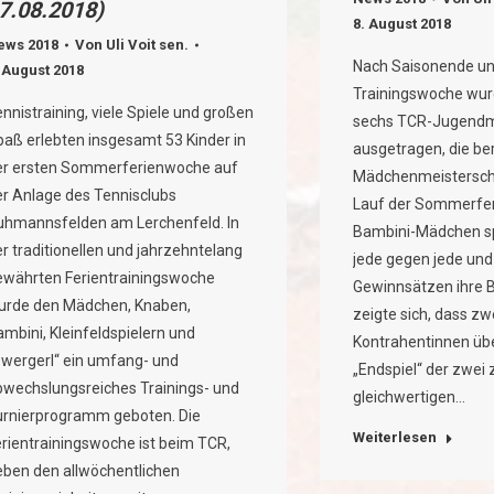
7.08.2018)
8. August 2018
ews 2018
Von
Uli Voit sen.
Nach Saisonende u
 August 2018
Trainingswoche wur
nnistraining, viele Spiele und großen
sechs TCR-Jugendm
paß erlebten insgesamt 53 Kinder in
ausgetragen, die be
er ersten Sommerferienwoche auf
Mädchenmeisterscha
er Anlage des Tennisclubs
Lauf der Sommerfer
uhmannsfelden am Lerchenfeld. In
Bambini-Mädchen sp
r traditionellen und jahrzehntelang
jede gegen jede und
ewährten Ferientrainingswoche
Gewinnsätzen ihre B
urde den Mädchen, Knaben,
zeigte sich, dass zw
mbini, Kleinfeldspielern und
Kontrahentinnen üb
Zwergerl“ ein umfang- und
„Endspiel“ der zwei 
bwechslungsreiches Trainings- und
gleichwertigen…
urnierprogramm geboten. Die
Weiterlesen
erientrainingswoche ist beim TCR,
eben den allwöchentlichen