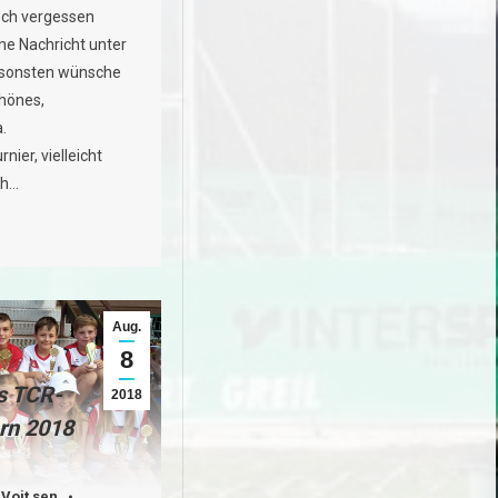
ch vergessen
ine Nachricht unter
sonsten wünsche
chönes,
.
nier, vielleicht
ch…
Aug.
8
s TCR-
2018
rn 2018
 Voit sen.