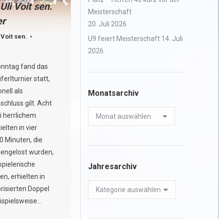
Uli Voit sen.
Meisterschaft
er
20. Juli 2026
 Voit sen.
U9 feiert Meisterschaft
14. Juli
2026
nntag fand das
erlturnier statt,
onell als
Monatsarchiv
schluss gilt. Acht
Monatsarchiv
i herrlichem
elten in vier
0 Minuten, die
ngelost wurden,
spielerische
Jahresarchiv
en, erhielten in
Jahresarchiv
risierten Doppel
eispielsweise…