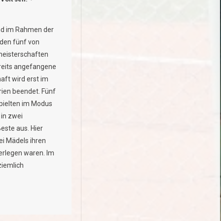
nd im Rahmen der
den fünf von
eisterschaften
reits angefangene
ft wird erst im
ien beendet. Fünf
ielten im Modus
 in zwei
este aus. Hier
ei Mädels ihren
erlegen waren. Im
ziemlich