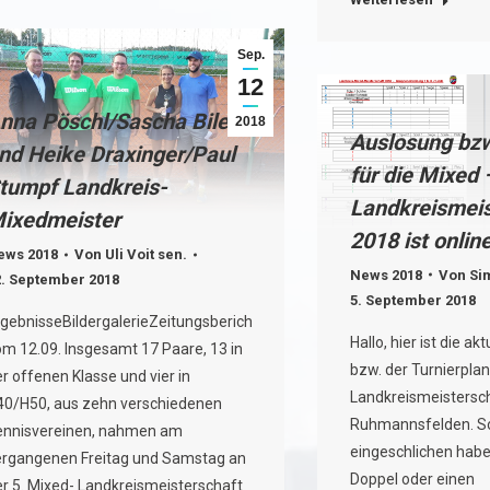
Sep.
12
nna Pöschl/Sascha Bilek
2018
Auslosung bzw
nd Heike Draxinger/Paul
für die Mixed 
tumpf Landkreis-
Landkreismeis
ixedmeister
2018 ist online
ews 2018
Von
Uli Voit sen.
News 2018
Von
Si
2. September 2018
5. September 2018
rgebnisseBildergalerieZeitungsbericht
Hallo, hier ist die a
om 12.09. Insgesamt 17 Paare, 13 in
bzw. der Turnierplan
r offenen Klasse und vier in
Landkreismeistersch
40/H50, aus zehn verschiedenen
Ruhmannsfelden. Sol
ennisvereinen, nahmen am
eingeschlichen haben
ergangenen Freitag und Samstag an
Doppel oder einen
er 5. Mixed- Landkreismeisterschaft