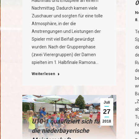
Halbfinals und Endspiele an einem
0
Nachmittag. Dadurch kamen viele
N
Zuschauer und sorgten für eine tolle
8.
Atmosphäre, in der die
Anstrengungen und Leistungen der
Te
Spieler mit viel Beifall gewürdigt
S
wurden. Nach der Gruppenphase
d
(zwei Vierergruppen) der Damen
d
spielten im 1. Halbfinale Ramona…
R
de
Weiterlesen
b
w
Ba
„
Juli
a
27
T
U10-1 qualifiziert sich für
2018
F
die niederbayerische
n