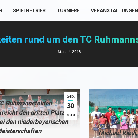
G
SPIELBETRIEB
TURNIERE
VERANSTALTUNGEN
eiten rund um den TC Ruhmann
Sie befinden sich hier:
Start
2018
Sep.
C Ruhmannsfelden
30
rreicht den dritten Platz
2018
ei den niederbayerischen
eisterschaften
Michael Riedl,