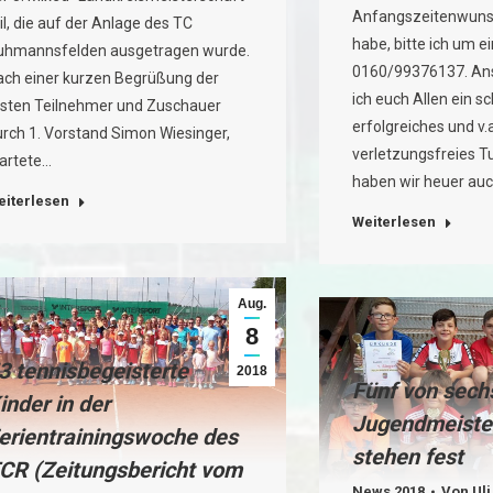
Anfangszeitenwuns
il, die auf der Anlage des TC
habe, bitte ich um e
uhmannsfelden ausgetragen wurde.
0160/99376137. An
ach einer kurzen Begrüßung der
ich euch Allen ein s
rsten Teilnehmer und Zuschauer
erfolgreiches und v.a
urch 1. Vorstand Simon Wiesinger,
verletzungsfreies Tur
tartete…
haben wir heuer au
eiterlesen
Weiterlesen
Aug.
8
3 tennisbegeisterte
2018
Fünf von sech
inder in der
Jugendmeiste
erientrainingswoche des
stehen fest
CR (Zeitungsbericht vom
News 2018
Von
Uli