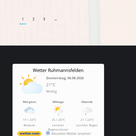
1
2
3
→
Wetter Ruhmannsfelden
Donnerstag, 06.08.2026
21°C
Wolkig
Morgens
Mittags
Abends
19 / 24°C
25 / 26°C
21 / 24°C
Bedeckt
Leichter
Leichter Regen
Regenschauer
Aktuelles Wetter ansehen