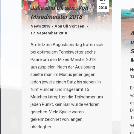
Julia und Uli sen. Voit
2018
Mixedmeister 2018
News 2018
Von
Uli Voit sen.
A
17. September 2018
u
Am letzten Augustsonntag trafen sich
S
bei optimalem Tenniswetter sechs
M
Paare um den Mixed-Meister 2018
auszuspielen. Nach der Auslosung
N
spielte man im Modus jeder gegen
1
jeden jeweils einen Satz bis sieben. In
E
fünf Runden und insgesamt 15
v
Matches kämpften die Teilnehmer um
de
jeden Punkt, kein Ball wurde verloren
D
gegeben. Viele Spiele waren
T
gekennzeichnet von langen,
v
überlegten…
d