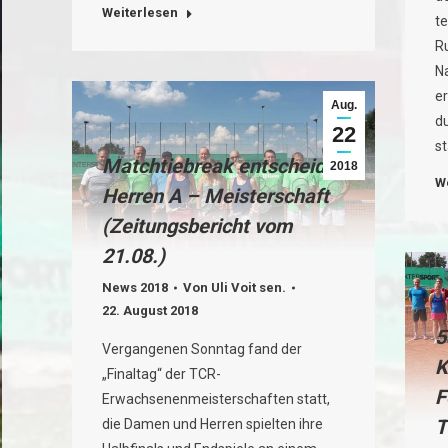
Weiterlesen
te
R
N
e
Aug.
d
22
s
Matchtiebreak entscheidet
2018
W
Herren A – Meisterschaft
(Zeitungsbericht vom
21.08.)
News 2018
Von
Uli Voit sen.
22. August 2018
5
Vergangenen Sonntag fand der
K
„Finaltag“ der TCR-
F
Erwachsenenmeisterschaften statt,
T
die Damen und Herren spielten ihre