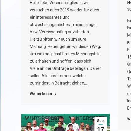
N
Hallo liebe Vereinsmitglieder, wir
3
versuchen auch 2019 wieder für euch
ein interessantes und
B
abwechslungsreiches Trainingslager
Fi
bzw. Vereinsausflug anzubieten.
M
Hierzu bitten wir euch um eure
Kl
Meinung. Heuer gehen wir diesen Weg,
Kl
um ein möglichst breites Meinungsbild
1
zu erhalten und hoffen, dass sich
Gr
Viele an der Umfrage beteiligen. Daher
Qu
sollen Alle abstimmen, welche
T
zumindest in Betracht ziehen,…
We
d
Weiterlesen
In
E
W
Sep.
17