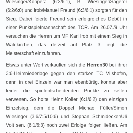
Wiesinger/Koppera (6:2/6:1), B. Wiesinger/Sagerer
(6:2/6:0) und Irob/Manuel Freund (6:3/6:1) sorgten für den
Sieg. Dabei feierte Freund sein erfolgreiches Debüt in
einer Punktspielmannschaft des TCR. Am 26.07./9 Uhr
versuchen die Herren um MF Karl Irob mit einem Sieg in
Waldkirchen, das derzeit auf Platz 3 liegt, die
Meisterschaft einzufahren.
Etwas unter Wert verkauften sich die
Herren30
bei ihrer
3:6-Heimniederlage gegen den starken TC Vilshofen,
denn in drei Einzeln war man ebenbürtig, konnte aber
leider die spielentscheidenden Punkte zu selten
verwerten. So holte Heinz Koller (6:1/6:2) den einzigen
Einzelsieg, dem die Doppel Michael Füller/Simon
Wiesinger (3:6/7:5/10:6) und Stephan Schmidecker/Uli
Voit sen. (6:1/6:3) noch zwei Erfolge folgen ließen. Am