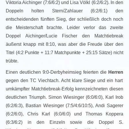
Viktoria Aichinger (7:6/6:2) und Lisa Völkl (6:2/6:2). In den
Doppeln holten Stern/Zahlauer (6:2/6:1) den
entscheidenden fünften Sieg, der schließlich doch noch
die Meisterschaft brachte. Leider verlor das zweite
Doppel Aichinger/Lucie Fischer den Matchtiebreak
äußerst knapp mit 8:10, was aber die Freude über den
Titel (4:2 Punkte + 11:7 Matchpunkte + 25:15 Sätze) nicht
trübte.
Einen deutlichen 9:0-Derbyheimsieg feierten die
Herren
gegen den TC Viechtach. Acht klare Siege und ein hart
umkämpfter Matchtiebreak-Erfolg kennzeichneten diesen
deutlichen Triumph. Simon Wiesinger (6:0/6:0), Karl Irob
(6:2/6:3), Bastian Wiesinger (7:5/4:6/10:5), Andi Sagerer
(6:2/6:0), Chris Karl (6:0/6:0) und Thomas Koppera
(6:3/6:2) in den Einzeln sowie die Doppel S.