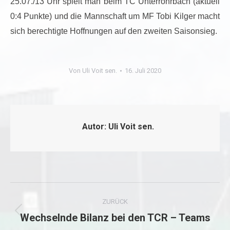
25.07./13 Uhr spielt man beim TC Unterrohrbach (aktuell
0:4 Punkte) und die Mannschaft um MF Tobi Kilger macht
sich berechtigte Hoffnungen auf den zweiten Saisonsieg.
Von
Uli Voit sen.
16. Juli 2020
Autor:
Uli Voit sen.
Kommentarnavigation
ZURÜCK
Wechselnde Bilanz bei den TCR – Teams
Vorheriger