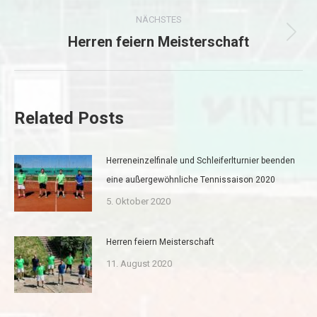
Beitrag:
NÄCHSTES
Herren feiern Meisterschaft
Nächster
Beitrag:
Related Posts
Herreneinzelfinale und Schleiferlturnier beenden
eine außergewöhnliche Tennissaison 2020
5. Oktober 2020
Herren feiern Meisterschaft
11. August 2020