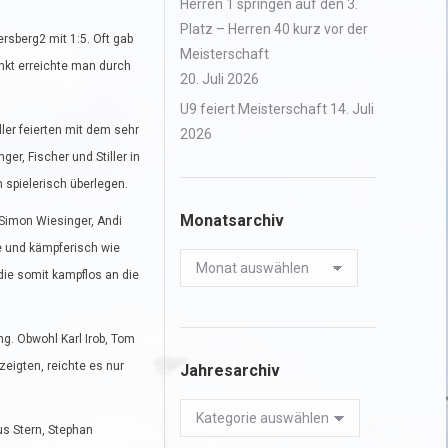
Herren 1 springen auf den 3.
Platz – Herren 40 kurz vor der
rsberg2 mit 1:5. Oft gab
Meisterschaft
nkt erreichte man durch
20. Juli 2026
U9 feiert Meisterschaft
14. Juli
ller feierten mit dem sehr
2026
er, Fischer und Stiller in
 spielerisch überlegen.
Monatsarchiv
Simon Wiesinger, Andi
e und kämpferisch wie
Monatsarchiv
die somit kampflos an die
. Obwohl Karl Irob, Tom
zeigten, reichte es nur
Jahresarchiv
Jahresarchiv
us Stern, Stephan