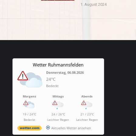
1. August 2024
Wetter Ruhmannsfelden
Donnerstag, 06.08.2026
24°C
Bedeckt
Morgens
Mittags
Abends
19 / 24°C
24 / 26°C
21 / 23°C
Bedeckt
Leichter Regen
Leichter Regen
Aktuelles Wetter ansehen