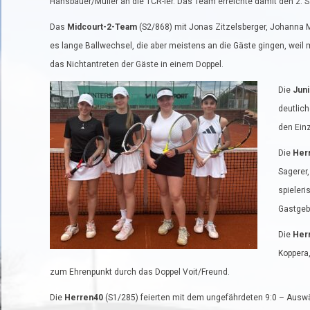
Hansbauer/Müller an die TCR-ler. Das Team erreichte damit den 2. 
Das
Midcourt-2-Team
(S2/868) mit Jonas Zitzelsberger, Johanna 
es lange Ballwechsel, die aber meistens an die Gäste gingen, weil
das Nichtantreten der Gäste in einem Doppel.
Die
Jun
deutlich
den Einz
Die
Her
Sagerer,
spieleri
Gastgeb
Die
Her
Koppera,
zum Ehrenpunkt durch das Doppel Voit/Freund.
Die
Herren40
(S1/285) feierten mit dem ungefährdeten 9:0 – Auswä