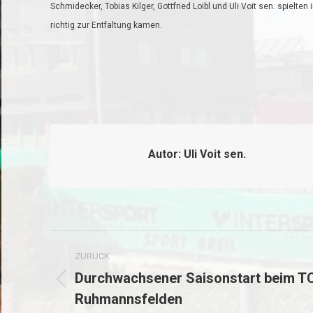
Schmidecker, Tobias Kilger, Gottfried Loibl und Uli Voit sen. spielte
richtig zur Entfaltung kamen.
Autor:
Uli Voit sen.
Kommentarnavigation
ZURÜCK
Durchwachsener Saisonstart beim T
Vorheriger
Ruhmannsfelden
Beitrag: