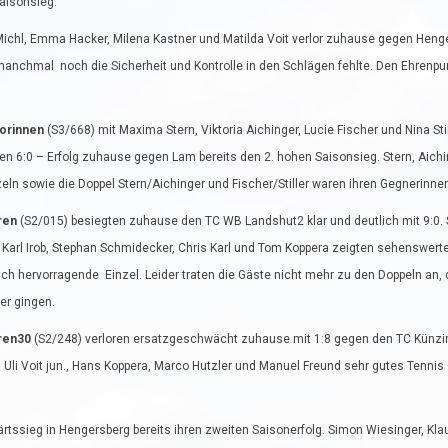
Saisonsieg.
Michl, Emma Hacker, Milena Kastner und Matilda Voit verlor zuhause gegen Henge
 manchmal noch die Sicherheit und Kontrolle in den Schlägen fehlte. Den Ehrenpu
iorinnen
(S3/668) mit Maxima Stern, Viktoria Aichinger, Lucie Fischer und Nina Sti
en 6:0 – Erfolg zuhause gegen Lam bereits den 2. hohen Saisonsieg. Stern, Aiching
eln sowie die Doppel Stern/Aichinger und Fischer/Stiller waren ihren Gegnerinnen
ren
(S2/015) besiegten zuhause den TC WB Landshut2 klar und deutlich mit 9:0. 
 Karl Irob, Stephan Schmidecker, Chris Karl und Tom Koppera zeigten sehenswert
sch hervorragende Einzel. Leider traten die Gäste nicht mehr zu den Doppeln an, 
er gingen.
ren30
(S2/248) verloren ersatzgeschwächt zuhause mit 1:8 gegen den TC Künzing
 Uli Voit jun., Hans Koppera, Marco Hutzler und Manuel Freund sehr gutes Tennis 
rtssieg in Hengersberg bereits ihren zweiten Saisonerfolg. Simon Wiesinger, Kla