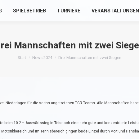
G
SPIELBETRIEB
TURNIERE
VERANSTALTUNGEN
rei Mannschaften mit zwei Sieg
Sie befinden sich hier:
Start
News 2024
Drei Mannschaften mit zwei Siegen
r zwei Niederlagen für die sechs angetretenen TCR-Teams. Alle Mannschaften haben
igte beim 10:2 – Auswärtssieg in Teisnach eine sehr gute und konzentrierte Leistu
Motorikbereich und im Tennisbereich gingen beide Einzel durch Voit und Hansba