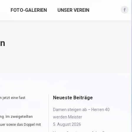
FOTO-GALERIEN
UNSER VEREIN
Fac
pag
ope
in
en
new
win
Neueste Beiträge
 jetzt eine fast
Damen steigen ab – Herren 40
ng. Im zweigeteilten
werden Meister
5. August 2026
uer sowie das Doppel mit