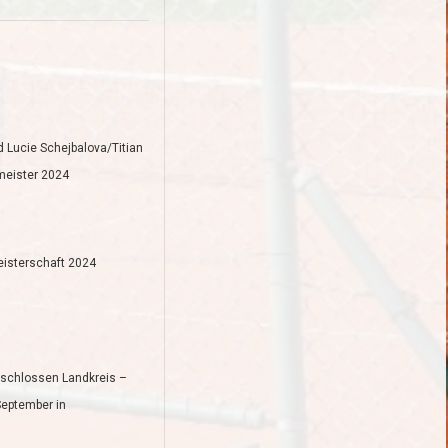
 Lucie Schejbalova/Titian
meister 2024
eisterschaft 2024
eschlossen Landkreis –
September in