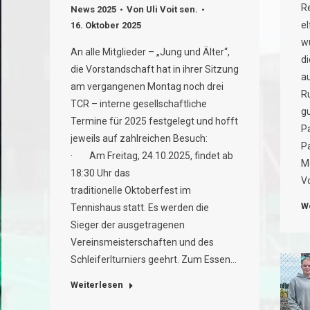
R
News 2025
Von
Uli Voit sen.
e
16. Oktober 2025
w
An alle Mitglieder – „Jung und Älter“,
d
die Vorstandschaft hat in ihrer Sitzung
a
am vergangenen Montag noch drei
R
TCR – interne gesellschaftliche
g
Termine für 2025 festgelegt und hofft
P
jeweils auf zahlreichen Besuch:
P
· Am Freitag, 24.10.2025, findet ab
Me
18:30 Uhr das
V
traditionelle Oktoberfest im
W
Tennishaus statt. Es werden die
Sieger der ausgetragenen
Vereinsmeisterschaften und des
Schleiferlturniers geehrt. Zum Essen…
Weiterlesen