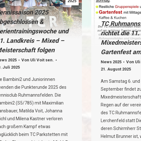
2025
ennissaison 2025
bgeschlossen &
TC Ruhmannsf
erientrainingswoche und
richtet die 11
1. Landkreis – Mixed –
Mixedmeisters
eisterschaft folgen
Gartenfest a
ews 2025
Von
Uli Voit sen.
News 2025
Von
Uli
. Juli 2025
21. August 2025
ie Bambini2 und Juniorinnen
Am Samstag 6. und 
eenden die Punkterunde 2025 des
September findet zu
ennisclub Ruhmannsfelden. Die
Mixedmeisterschaft
ambini2 (S5/785) mit Maximilian
Regen auf der vere
ansbauer, Matilda Voit, Johanna
des TC Ruhmannsf
chl und Milena Kastner verloren
Lerchenfeld statt Di
ach großem Kampf etwas
deren Schirmherr St
nglücklich beim TC Parkstetten mit
Helmut Brunner ist,