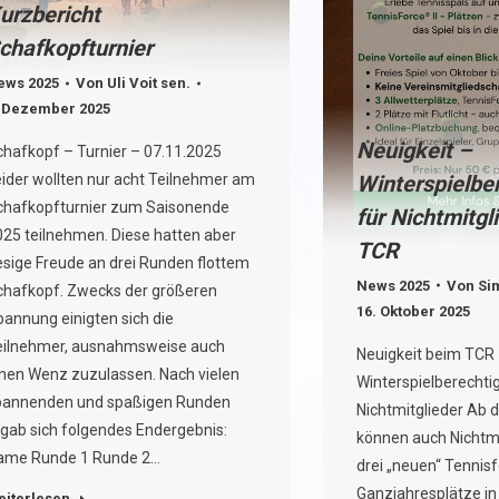
urzbericht
chafkopfturnier
ews 2025
Von
Uli Voit sen.
. Dezember 2025
Neuigkeit –
chafkopf – Turnier – 07.11.2025
Winterspielbe
eider wollten nur acht Teilnehmer am
chafkopfturnier zum Saisonende
für Nichtmitgl
025 teilnehmen. Diese hatten aber
TCR
esige Freude an drei Runden flottem
News 2025
Von
Si
chafkopf. Zwecks der größeren
16. Oktober 2025
annung einigten sich die
eilnehmer, ausnahmsweise auch
Neuigkeit beim TCR
inen Wenz zuzulassen. Nach vielen
Winterspielberechti
pannenden und spaßigen Runden
Nichtmitglieder Ab 
rgab sich folgendes Endergebnis:
können auch Nichtmi
ame Runde 1 Runde 2…
drei „neuen“ Tennisfo
Ganzjahresplätze in
eiterlesen