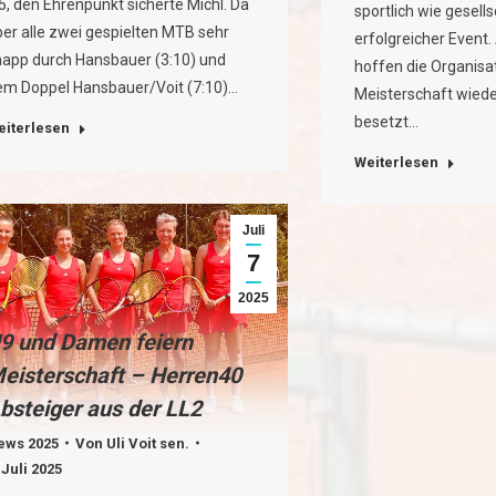
5, den Ehrenpunkt sicherte Michl. Da
sportlich wie gesells
er alle zwei gespielten MTB sehr
erfolgreicher Event
napp durch Hansbauer (3:10) und
hoffen die Organisa
em Doppel Hansbauer/Voit (7:10)…
Meisterschaft wiede
besetzt…
eiterlesen
Weiterlesen
Juli
7
2025
9 und Damen feiern
eisterschaft – Herren40
bsteiger aus der LL2
ews 2025
Von
Uli Voit sen.
 Juli 2025