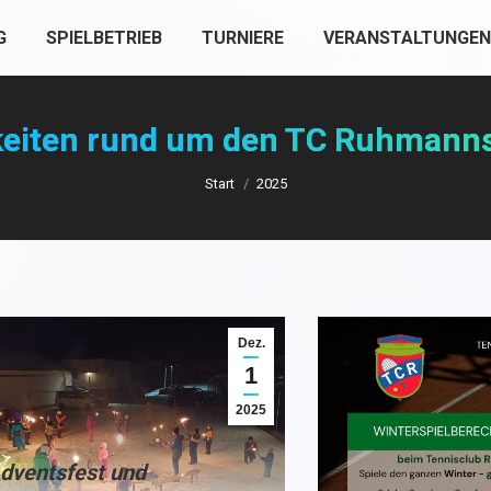
G
SPIELBETRIEB
TURNIERE
VERANSTALTUNGEN
eiten rund um den TC Ruhmann
Sie befinden sich hier:
Start
2025
Dez.
1
2025
dventsfest und