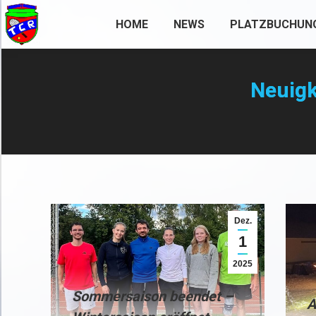
HOME
NEWS
PLATZBUCHUN
Neuigk
Dez.
1
2025
Sommersaison beendet –
A