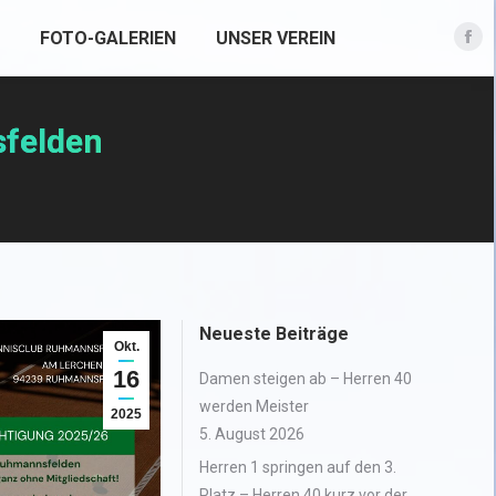
FOTO-GALERIEN
UNSER VEREIN
Fac
pag
ope
sfelden
in
new
win
Neueste Beiträge
Okt.
16
Damen steigen ab – Herren 40
werden Meister
2025
5. August 2026
Herren 1 springen auf den 3.
Platz – Herren 40 kurz vor der