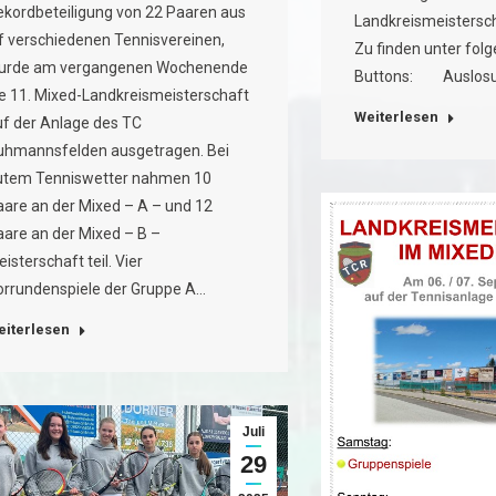
ekordbeteiligung von 22 Paaren aus
Landkreismeisterscha
lf verschiedenen Tennisvereinen,
Zu finden unter fol
urde am vergangenen Wochenende
Buttons: Auslosun
ie 11. Mixed-Landkreismeisterschaft
Weiterlesen
uf der Anlage des TC
uhmannsfelden ausgetragen. Bei
utem Tenniswetter nahmen 10
aare an der Mixed – A – und 12
aare an der Mixed – B –
isterschaft teil. Vier
orrundenspiele der Gruppe A…
eiterlesen
Juli
29