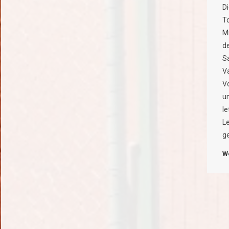
D
T
M
de
Sa
Va
Vo
un
le
L
g
W