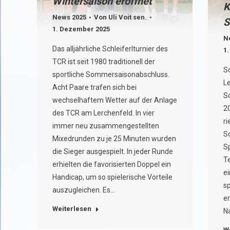
Wintersaison eröffnet
K
News 2025
Von
Uli Voit sen.
S
1. Dezember 2025
N
Das alljährliche Schleiferlturnier des
1
TCR ist seit 1980 traditionell der
S
sportliche Sommersaisonabschluss.
L
Acht Paare trafen sich bei
S
wechselhaftem Wetter auf der Anlage
2
des TCR am Lerchenfeld. In vier
ri
immer neu zusammengestellten
S
Mixedrunden zu je 25 Minuten wurden
Sp
die Sieger ausgespielt. In jeder Runde
T
erhielten die favorisierten Doppel ein
e
Handicap, um so spielerische Vorteile
s
auszugleichen. Es…
e
Weiterlesen
N
W