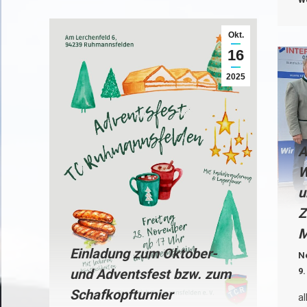
Okt.
16
2025
A
W
u
Z
M
Einladung zum Oktober-
N
9
und Adventsfest bzw. zum
Schafkopfturnier
al