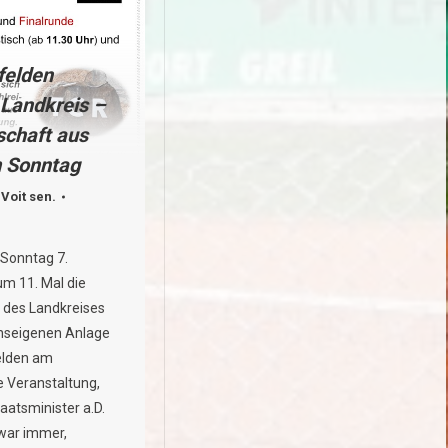
elden
. Landkreis –
chaft aus
m Sonntag
 Voit sen.
Sonntag 7.
m 11. Mal die
 des Landkreises
inseigenen Anlage
elden am
e Veranstaltung,
aatsminister a.D.
 war immer,