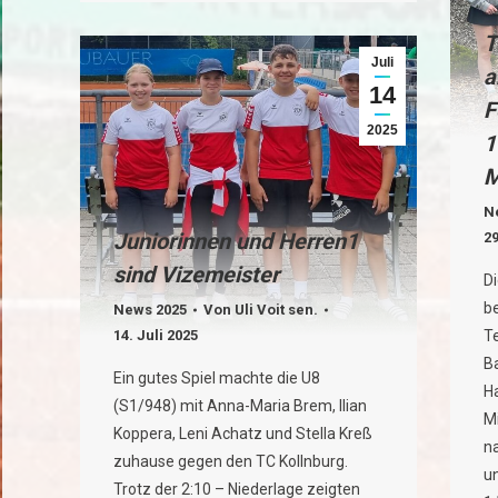
T
Juli
a
14
F
2025
1
M
N
Juniorinnen und Herren1
29
sind Vizemeister
D
b
News 2025
Von
Uli Voit sen.
14. Juli 2025
T
B
Ein gutes Spiel machte die U8
H
(S1/948) mit Anna-Maria Brem, Ilian
Mi
Koppera, Leni Achatz und Stella Kreß
n
zuhause gegen den TC Kollnburg.
u
Trotz der 2:10 – Niederlage zeigten