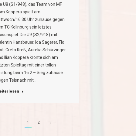
ie U8 (S1/948), das Team von MF
om Koppera spielt am
ittwoch/16:30 Uhr zuhause gegen
n TC Kollnburg sein letztes
isonspiel. Die U9 (S2/918) mit
lentin Hansbauer, Ida Sagerer, Flo
it, Greta Kreß, Aurelia Schürzinger
d Ilian Koppera krönte sich am
tzten Spieltag mit einer tollen
eistung beim 16:2 – Sieg zuhause
egen Teisnach mit…
eiterlesen
1
2
→