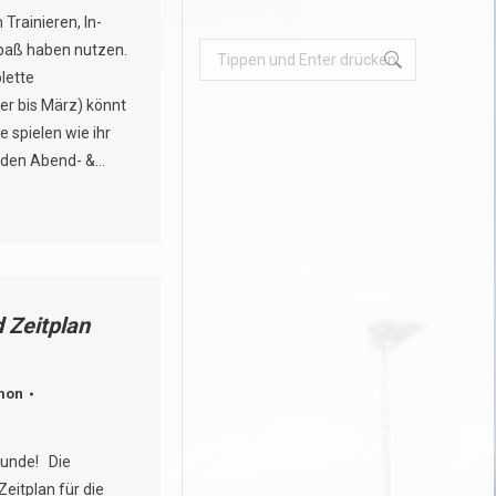
rainieren, In-
paß haben nutzen.
Search:
lette
er bis März) könnt
e spielen wie ihr
in den Abend- &…
 Zeitplan
mon
eunde! Die
eitplan für die