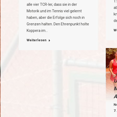
1:
alle vier TCR-ler, dass sie in der
ab
Motorik und im Tennis viel gelernt
k
haben, aber die Erfolge sich noch in
d
Grenzen halten. Den Ehrenpunkt holte
W
Koppera im…
Weiterlesen
U
M
A
N
7.