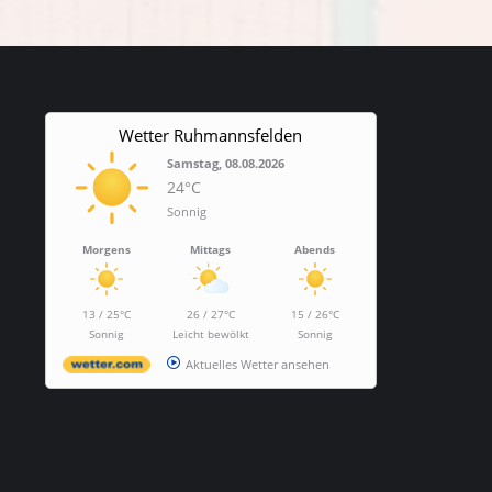
Wetter Ruhmannsfelden
Samstag, 08.08.2026
24°C
Sonnig
Morgens
Mittags
Abends
13 / 25°C
26 / 27°C
15 / 26°C
Sonnig
Leicht bewölkt
Sonnig
Aktuelles Wetter ansehen