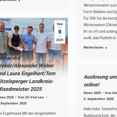
Wintermonaten zum T
Form-Bleiben und S
Für 50€ für die komp
Sep.
Wintersaison (Oktob
9
ihr so oft und solang
wollt, das Flutlicht 
2025
Weiterlesen
lexandra
eber/Alexander Weber
nd Laura Engelhart/Tom
Auslosung und
itzelsperger Landkreis-
online!
ixedmeister 2025
News 2025
Von
Si
ews 2025
Von
Uli Voit sen.
5. September 2025
. September 2025
Hallo liebe Tennisfr
le Ergebnisse Mit der eingestellten
Auslosung bzw. der Z