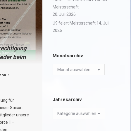
Meisterschaft
20. Juli 2026
U9 feiert Meisterschaft
14. Juli
2026
rechtigung
Monatsarchiv
ieder beim
Monatsarchiv
mon
 –
Jahresarchiv
gung für
dieser Saison
Jahresarchiv
tglieder unsere
rce II –
 den