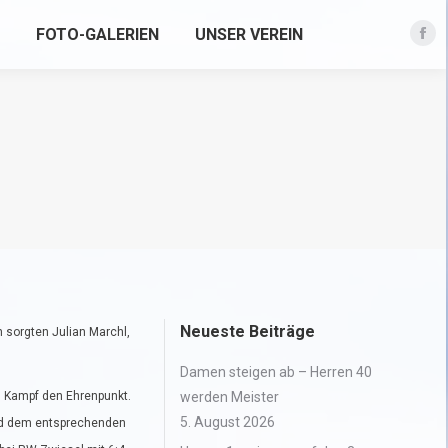
FOTO-GALERIEN
UNSER VEREIN
Fac
pag
ope
in
new
win
Neueste Beiträge
n sorgten Julian Marchl,
Damen steigen ab – Herren 40
em Kampf den Ehrenpunkt.
werden Meister
5. August 2026
und dem entsprechenden