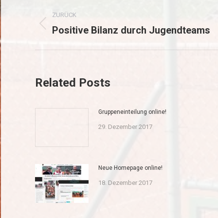
Kommentarnavigation
ZURÜCK
Positive Bilanz durch Jugendteams
Vorheriger
Beitrag:
Related Posts
Gruppeneinteilung online!
29. Dezember 2017
Neue Homepage online!
18. Dezember 2017