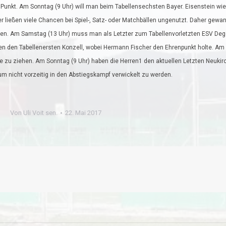
 Punkt. Am Sonntag (9 Uhr) will man beim Tabellensechsten Bayer. Eisenstein wie
ler ließen viele Chancen bei Spiel-, Satz- oder Matchbällen ungenutzt. Daher gew
teten. Am Samstag (13 Uhr) muss man als Letzter zum Tabellenvorletzten ESV De
 den Tabellenersten Konzell, wobei Hermann Fischer den Ehrenpunkt holte. Am 
e zu ziehen. Am Sonntag (9 Uhr) haben die Herren1 den aktuellen Letzten Neukirc
nicht vorzeitig in den Abstiegskampf verwickelt zu werden.
Von
Uli Voit sen.
22. Mai 2017