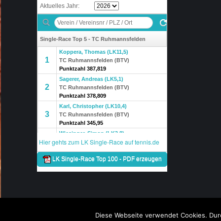
Diese Webseite verwendet Cookies. Durc
Dream-Theme — truly
premium WordPress themes