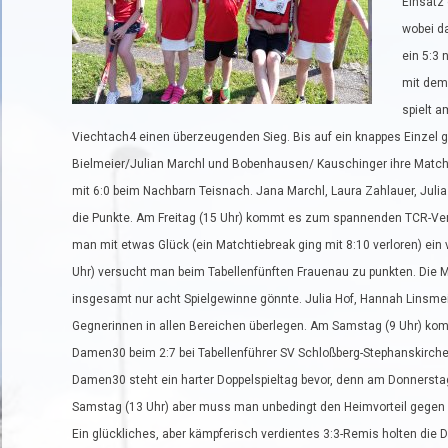
Einsatz
wobei da
ein 5:3 
mit dem
spielt a
Viechtach4 einen überzeugenden Sieg. Bis auf ein knappes Einzel 
Bielmeier/Julian Marchl und Bobenhausen/ Kauschinger ihre Matche
mit 6:0 beim Nachbarn Teisnach. Jana Marchl, Laura Zahlauer, Juli
die Punkte. Am Freitag (15 Uhr) kommt es zum spannenden TCR-Verei
man mit etwas Glück (ein Matchtiebreak ging mit 8:10 verloren) ei
Uhr) versucht man beim Tabellenfünften Frauenau zu punkten. Di
insgesamt nur acht Spielgewinne gönnte. Julia Hof, Hannah Linsmei
Gegnerinnen in allen Bereichen überlegen. Am Samstag (9 Uhr) ko
Damen30 beim 2:7 bei Tabellenführer SV Schloßberg-Stephanskirchen
Damen30 steht ein harter Doppelspieltag bevor, denn am Donnerstag 
Samstag (13 Uhr) aber muss man unbedingt den Heimvorteil gegen d
Ein glückliches, aber kämpferisch verdientes 3:3-Remis holten di