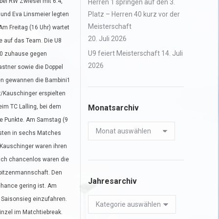
bei RW Zwiesel mit 6:4,
Herren 1 springen auf den 3.
Platz – Herren 40 kurz vor der
) und Eva Linsmeier legten
Meisterschaft
Am Freitag (16 Uhr) wartet
20. Juli 2026
e auf das Team. Die U8
U9 feiert Meisterschaft
14. Juli
6:0 zuhause gegen
2026
astner sowie die Doppel
nen gewannen die Bambini1
r/Kauschinger erspielten
im TC Lalling, bei dem
Monatsarchiv
die Punkte. Am Samstag (9
Monatsarchiv
sten in sechs Matches
/Kauschinger waren ihren
ich chancenlos waren die
 Spitzenmannschaft. Den
Jahresarchiv
chance gering ist. Am
 Saisonsieg einzufahren.
Jahresarchiv
inzel im Matchtiebreak.