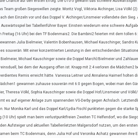
 die Chance auf den ersten Erfolg. Die U10-3 gewann das schwere Auswärtsspiel 
s Team großen Siegeswillen zeigte. Moritz Vogl, Viktoria Aichinger, Lisa Völkl (2
nach den Einzeln vor und das Doppel V. Aichinger/Linsmeier vollendete den Sieg. 
 Auswärtsspiel bei Tabellenführer Bayer. Einstein wiederum eine schwere Aufgab
m Freitag (16 Uhr) bei den TF Bodenmais2. Die Bambini2 feierten mit dem tollen 
gewannen Julia Bielmeier, Valentin Bobenhausen, Michael Kauschinger, Sandro K
s souverän. Mit einer konzentrierten Leistung in den entscheidenden Situatio
a Bielmeier, Michael Kauschinger sowie die Doppel Marchl/Bielmeier und Zahlaue
nsduell, bei dem der Ausgang offen ist. Knapp mit 2:4 verloren die Mädchen2 be
n verdientes Remis erreicht hätte. Vanessa Leitner und Annalena Haimerl holten 
e Mädchen1 gewannen zuhause souverän mit 6:0 gegen Bogen, wobei man den Gä
er, Theresa Völkl, Sophia Kauschinger sowie die Doppel Hof/Linsmeier und Völkl
mmt es auf eigener Anlage zum spannenden VG-Derby gegen Achslach. Letztendl
. Nur Monika Karl und das Doppel Karl/Lydia Fischl punkteten gegen die starke
(10 Uhr) spielt man beim verlustpunktfreien Zweiten TC Helfendorf, wo die Sieg
en Aufsteiger und aktuellen Tabellenletzten Malgersdorf nutzen, um den ersten
e Damen beim TC Bodenmais, denn Julia Hof und Veronika Achatz gewannen ihre E