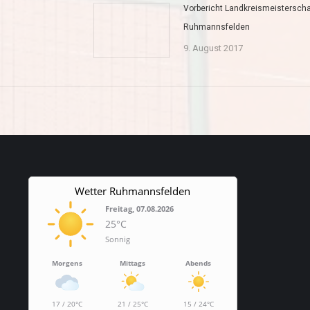
Vorbericht Landkreismeisterscha
Ruhmannsfelden
9. August 2017
Wetter Ruhmannsfelden
Freitag, 07.08.2026
25°C
Sonnig
Morgens
Mittags
Abends
17 / 20°C
21 / 25°C
15 / 24°C