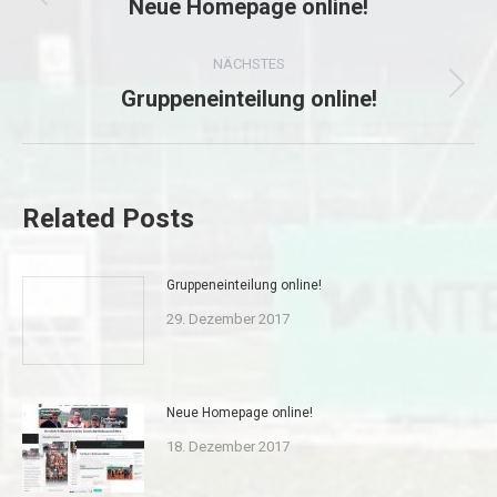
Neue Homepage online!
Vorheriger
Beitrag:
NÄCHSTES
Gruppeneinteilung online!
Nächster
Beitrag:
Related Posts
Gruppeneinteilung online!
29. Dezember 2017
Neue Homepage online!
18. Dezember 2017