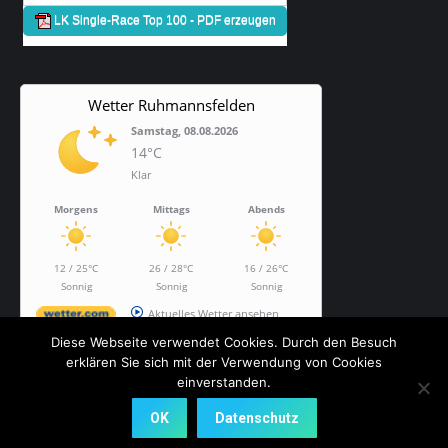
Wetter Ruhmannsfelden
Samstag, 08.08.2026
14°C
Klar
Morgens
Mittags
Abends
12 / 25°C
26 / 28°C
16 / 26°C
Sonnig
Sonnig
Sonnig
Aktuelles Wetter ansehen
Diese Webseite verwendet Cookies. Durch den Besuch
erklären Sie sich mit der Verwendung von Cookies
einverstanden.
Dream-Theme — truly
premium WordPress themes
OK
Datenschutz
Bottom Menu