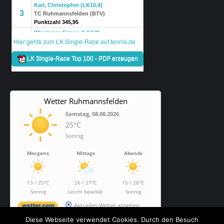
Wetter Ruhmannsfelden
Samstag, 08.08.2026
25°C
Sonnig
Morgens
Mittags
Abends
13 / 25°C
26 / 27°C
15 / 26°C
Sonnig
Leicht bewölkt
Sonnig
Aktuelles Wetter ansehen
Diese Webseite verwendet Cookies. Durch den Besuch