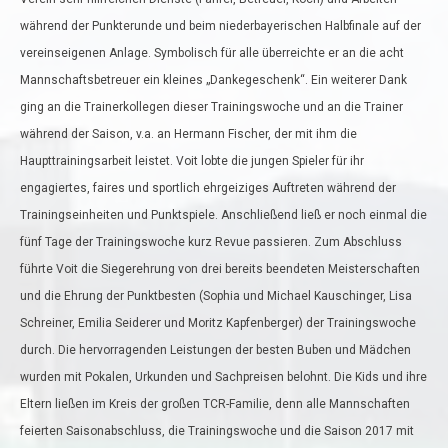
während der Punkterunde und beim niederbayerischen Halbfinale auf der
vereinseigenen Anlage. Symbolisch für alle überreichte er an die acht
Mannschaftsbetreuer ein kleines „Dankegeschenk“. Ein weiterer Dank
ging an die Trainerkollegen dieser Trainingswoche und an die Trainer
während der Saison, v.a. an Hermann Fischer, der mit ihm die
Haupttrainingsarbeit leistet. Voit lobte die jungen Spieler für ihr
engagiertes, faires und sportlich ehrgeiziges Auftreten während der
Trainingseinheiten und Punktspiele. Anschließend ließ er noch einmal die
fünf Tage der Trainingswoche kurz Revue passieren. Zum Abschluss
führte Voit die Siegerehrung von drei bereits beendeten Meisterschaften
und die Ehrung der Punktbesten (Sophia und Michael Kauschinger, Lisa
Schreiner, Emilia Seiderer und Moritz Kapfenberger) der Trainingswoche
durch. Die hervorragenden Leistungen der besten Buben und Mädchen
wurden mit Pokalen, Urkunden und Sachpreisen belohnt. Die Kids und ihre
Eltern ließen im Kreis der großen TCR-Familie, denn alle Mannschaften
feierten Saisonabschluss, die Trainingswoche und die Saison 2017 mit