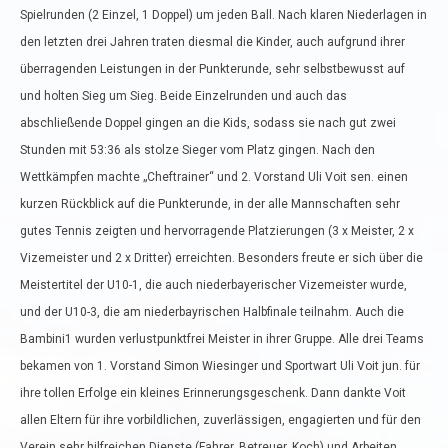
Spielrunden (2 Einzel, 1 Doppel) um jeden Ball. Nach klaren Niederlagen in
den letzten drei Jahren traten diesmal die Kinder, auch aufgrund ihrer
überragenden Leistungen in der Punkterunde, sehr selbstbewusst auf
und holten Sieg um Sieg. Beide Einzelrunden und auch das
abschließende Doppel gingen an die Kids, sodass sie nach gut zwei
Stunden mit 53:36 als stolze Sieger vom Platz gingen. Nach den
Wettkämpfen machte „Cheftrainer“ und 2. Vorstand Uli Voit sen. einen
kurzen Rückblick auf die Punkterunde, in der alle Mannschaften sehr
gutes Tennis zeigten und hervorragende Platzierungen (3 x Meister, 2 x
Vizemeister und 2 x Dritter) erreichten. Besonders freute er sich über die
Meistertitel der U10-1, die auch niederbayerischer Vizemeister wurde,
und der U10-3, die am niederbayrischen Halbfinale teilnahm. Auch die
Bambini1 wurden verlustpunktfrei Meister in ihrer Gruppe. Alle drei Teams
bekamen von 1. Vorstand Simon Wiesinger und Sportwart Uli Voit jun. für
ihre tollen Erfolge ein kleines Erinnerungsgeschenk. Dann dankte Voit
allen Eltern für ihre vorbildlichen, zuverlässigen, engagierten und für den
Verein sehr hilfreichen Dienste (Fahrer, Betreuer, Koch) und Arbeiten