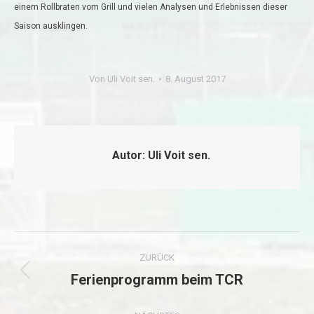
einem Rollbraten vom Grill und vielen Analysen und Erlebnissen dieser
Saison ausklingen.
Von
Uli Voit sen.
8. August 2017
Autor:
Uli Voit sen.
Kommentarnavigation
ZURÜCK
Ferienprogramm beim TCR
Vorheriger
Beitrag: