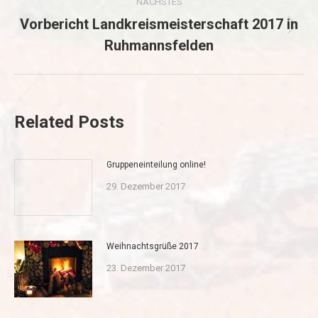
NÄCHSTES
Vorbericht Landkreismeisterschaft 2017 in
Nächster
Ruhmannsfelden
Beitrag:
Related Posts
Gruppeneinteilung online!
29. Dezember 2017
Weihnachtsgrüße 2017
23. Dezember 2017