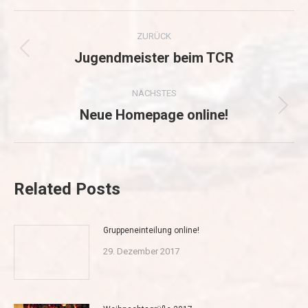
Kommentarnavigation
ZURÜCK
Jugendmeister beim TCR
Vorheriger
Beitrag:
NÄCHSTES
Neue Homepage online!
Nächster
Beitrag:
Related Posts
Gruppeneinteilung online!
29. Dezember 2017