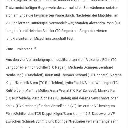
hervorragend mitspielten und so manchen Herrn „alt“ aussehen ließen.
Trotz meist heftiger Gegenwehr der vermeintlich Schwächeren setzten
sich am Ende die favorisierten Paare durch. Nachdem der Matchball im
20. und letzten Turnierspiel verwandelt war, standen Alexandra Pöhn (TC
Langdorf) und Heinrich Schiller (TC Regen) als Sieger der vierten
landkreisinternen Mixedmeisterschaft fest.
Zum Turnierverlauf:
Aus den vier Vorrundengruppen qualifizierten sich Alexandra Pöhn (TC
Langdorf)/Heinrich Schiller (TC Regen), Michaela Döringer/Bernhard
Neubauer (TC Kirchdorf), Karin und Thomas Schmid (TC Lindberg), Verena
Kilger/Dominik Stern (TC Ruh’felden), Lydia Fischl/Simon Wiesinger (TC
Ruh’felden), Martina Müller/Franz Wenzl (TC RW Zwiesel), Monika Karl
(TC Ruh’felden)/Marc Aichele (TC Linden) und Verena Seyschab/Florian
Kainz (TC Kirchberg),für das Viertelfinale (VF). Im ersten VF besiegten
Pöhn/Schiller das TCR-Doppel Kilger/Stern klar mit 9:2. Das zweite VF
zwischen Schmid/Schmid und Döringer/Neubauer verlief anfangs sehr