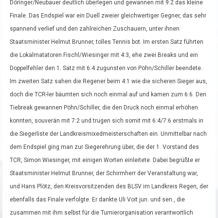
Döringer/Neubauer deutlich überlegen und gewannen mit 9:2 das kleine
Finale. Das Endspiel war ein Duell zweier gleichwertiger Gegner, das sehr
spannend verlief und den zahlreichen Zuschauern, unter ihnen
Staatsminister Helmut Brunner, tolles Tennis bot. Im ersten Satz führten
die Lokalmatatoren Fischl/Wiesinger mit 4:3, ehe zwei Breaks und ein
Doppelfehler den 1. Satz mit 6:4 zugunsten von Pöhn/Schiller beendete.
Im zweiten Satz sahen die Regener beim 4:1 wie die sicheren Sieger aus,
doch die TCR-ler bäumten sich noch einmal auf und kamen zum 6:6. Den
Tiebreak gewannen Pöhn/Schiller, die den Druck noch einmal erhöhen
konnten, souverän mit 7:2 und trugen sich somit mit 6:4/7:6 erstmals in
die Siegerliste der Landkreismixedmeisterschaften ein. Unmittelbar nach
dem Endspiel ging man zur Siegerehrung über, die der 1. Vorstand des
TCR, Simon Wiesinger, mit einigen Worten einleitete. Dabei begrüßte er
Staatsminister Helmut Brunner, der Schirmherr der Veranstaltung war,
und Hans Plötz, den Kreisvorsitzenden des BLSV im Landkreis Regen, der
ebenfalls das Finale verfolgte. Er dankte Uli Voit jun. und sen., die
zusammen mit ihm selbst für die Turnierorganisation verantwortlich