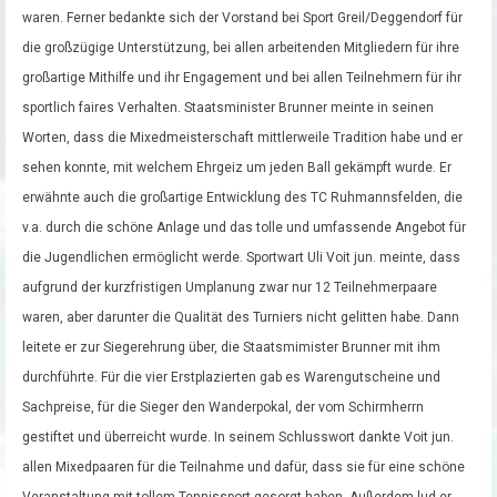
waren. Ferner bedankte sich der Vorstand bei Sport Greil/Deggendorf für
die großzügige Unterstützung, bei allen arbeitenden Mitgliedern für ihre
großartige Mithilfe und ihr Engagement und bei allen Teilnehmern für ihr
sportlich faires Verhalten. Staatsminister Brunner meinte in seinen
Worten, dass die Mixedmeisterschaft mittlerweile Tradition habe und er
sehen konnte, mit welchem Ehrgeiz um jeden Ball gekämpft wurde. Er
erwähnte auch die großartige Entwicklung des TC Ruhmannsfelden, die
v.a. durch die schöne Anlage und das tolle und umfassende Angebot für
die Jugendlichen ermöglicht werde. Sportwart Uli Voit jun. meinte, dass
aufgrund der kurzfristigen Umplanung zwar nur 12 Teilnehmerpaare
waren, aber darunter die Qualität des Turniers nicht gelitten habe. Dann
leitete er zur Siegerehrung über, die Staatsmimister Brunner mit ihm
durchführte. Für die vier Erstplazierten gab es Warengutscheine und
Sachpreise, für die Sieger den Wanderpokal, der vom Schirmherrn
gestiftet und überreicht wurde. In seinem Schlusswort dankte Voit jun.
allen Mixedpaaren für die Teilnahme und dafür, dass sie für eine schöne