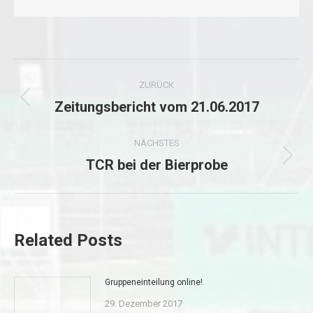
Kommentarnavigation
ZURÜCK
Zeitungsbericht vom 21.06.2017
Vorheriger
Beitrag:
NÄCHSTES
TCR bei der Bierprobe
Nächster
Beitrag:
Related Posts
Gruppeneinteilung online!
29. Dezember 2017