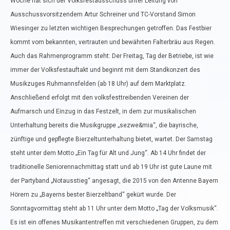
Woche hat sich der Volksfestausschuss unter Leitung von
Ausschussvorsitzendem Artur Schreiner und TC-Vorstand Simon
Wiesinger zu letzten wichtigen Besprechungen getroffen. Das Festbier
kommt vom bekannten, vertrauten und bewährten Falterbräu aus Regen.
Auch das Rahmenprogramm steht: Der Freitag, Tag der Betriebe, ist wie
immer der Volksfestauftakt und beginnt mit dem Standkonzert des
Musikzuges Ruhmannsfelden (ab 18 Uhr) auf dem Marktplatz.
Anschließend erfolgt mit den volksfesttreibenden Vereinen der
Aufmarsch und Einzug in das Festzelt, in dem zur musikalischen
Unterhaltung bereits die Musikgruppe „sezwe&mia“, die bayrische,
zünftige und gepflegte Bierzeltunterhaltung bietet, wartet. Der Samstag
steht unter dem Motto „Ein Tag für Alt und Jung“. Ab 14 Uhr findet der
traditionelle Seniorennachmittag statt und ab 19 Uhr ist gute Laune mit
der Partyband „Notausstieg“ angesagt, die 2015 von den Antenne Bayern
Hörern zu „Bayerns bester Bierzeltband“ gekürt wurde. Der
Sonntagvormittag steht ab 11 Uhr unter dem Motto „Tag der Volksmusik“.
Es ist ein offenes Musikantentreffen mit verschiedenen Gruppen, zu dem