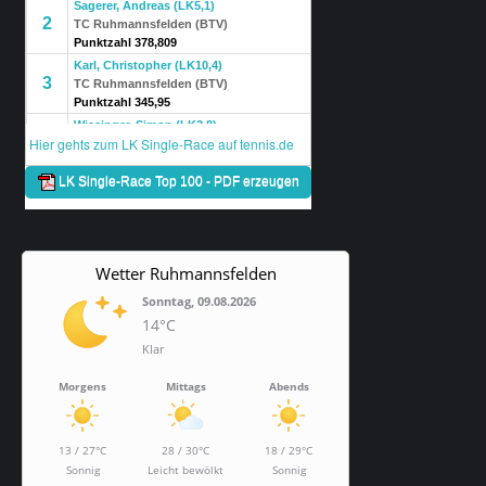
Wetter Ruhmannsfelden
Sonntag, 09.08.2026
14°C
Klar
Morgens
Mittags
Abends
13 / 27°C
28 / 30°C
18 / 29°C
Sonnig
Leicht bewölkt
Sonnig