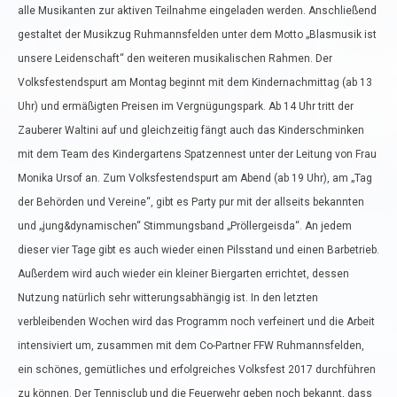
alle Musikanten zur aktiven Teilnahme eingeladen werden. Anschließend
gestaltet der Musikzug Ruhmannsfelden unter dem Motto „Blasmusik ist
unsere Leidenschaft“ den weiteren musikalischen Rahmen. Der
Volksfestendspurt am Montag beginnt mit dem Kindernachmittag (ab 13
Uhr) und ermäßigten Preisen im Vergnügungspark. Ab 14 Uhr tritt der
Zauberer Waltini auf und gleichzeitig fängt auch das Kinderschminken
mit dem Team des Kindergartens Spatzennest unter der Leitung von Frau
Monika Ursof an. Zum Volksfestendspurt am Abend (ab 19 Uhr), am „Tag
der Behörden und Vereine“, gibt es Party pur mit der allseits bekannten
und „jung&dynamischen“ Stimmungsband „Pröllergeisda“. An jedem
dieser vier Tage gibt es auch wieder einen Pilsstand und einen Barbetrieb.
Außerdem wird auch wieder ein kleiner Biergarten errichtet, dessen
Nutzung natürlich sehr witterungsabhängig ist. In den letzten
verbleibenden Wochen wird das Programm noch verfeinert und die Arbeit
intensiviert um, zusammen mit dem Co-Partner FFW Ruhmannsfelden,
ein schönes, gemütliches und erfolgreiches Volksfest 2017 durchführen
zu können. Der Tennisclub und die Feuerwehr geben noch bekannt, dass