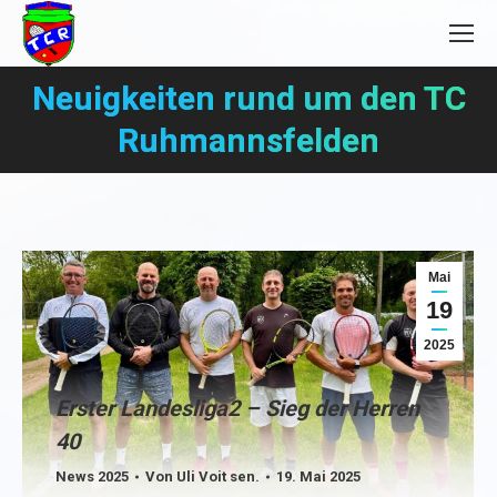
Neuigkeiten rund um den TC
Sie befinden sich hier:
Ruhmannsfelden
Mai
19
2025
Erster Landesliga2 – Sieg der Herren
40
News 2025
Von
Uli Voit sen.
19. Mai 2025